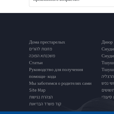
Footer
Nursi
Дома престарелых
Диюр 
מזונות להורים
Сиуди
משכנתא הפוכה
Сиуди
Статьи
Тшуш
Руководство для получения
Тшуши
помощи- кода
הרצליה
Мы заботимся о родителях сами
שי נפש
Site Map
תשושים
סיעודי
הצהרת נגישות
קוד משרד הבריאות