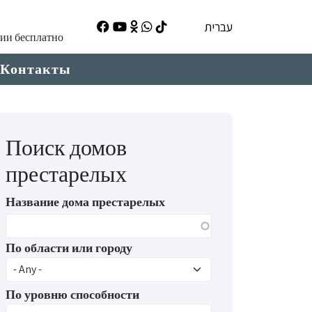
עברית
ции бесплатно
Контакты
Поиск домов
престарелых
Название дома престарелых
По области или городу
По уровню способности