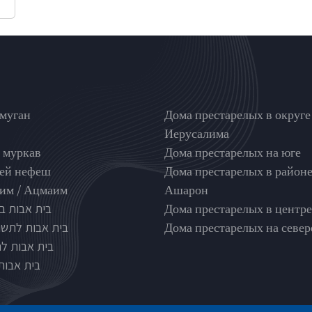
nghouse type
בתי אבות לפי אזורים
муган
Дома престарелых в округе
Иерусалима
 муркав
Дома престарелых на юге
ей нефеш
Дома престарелых в район
м / Ацмаим
Ашарон
בית אבות ב
Дома престарелых в центре
בית אבות לתשו
Дома престарелых на север
בית אבות ל
בית אבות 