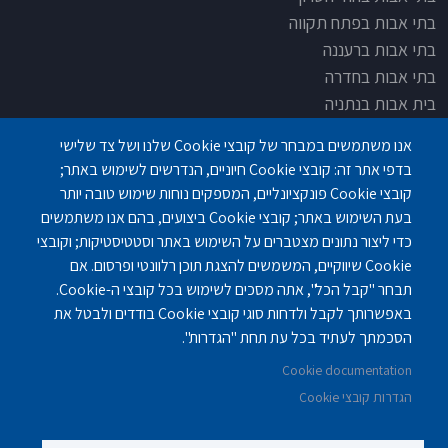
בתי אבות בפתח תקווה
בתי אבות ברעננה
בתי אבות בחדרה
בית אבות בנתניה
בית אבות בחדרה
אנו משתמשים במבחר של קובצי Cookie שלנו ושל צד שלישי
בית אבות בפתח תקוה
בדפי אתר זה: קובצי Cookie חיוניים, הנדרשים לשימוש באתר;
בית בלב כפר סבא
קובצי Cookie פונקציונליים, המספקים נוחות שימוש טובה יותר
בית אבות בחיפה
בעת השימוש באתר; קובצי Cookie ביצועים, בהם אנו משתמשים
כדי ליצור נתונים מצטברים על השימוש באתר וסטטיסטיקות; וקובצי
Cookie שיווקיים, המשמשים להצגת תוכן רלוונטי ופרסום. אם
תבחר "קבל הכל", אתה מסכים לשימוש בכל קובצי ה-Cookie.
באפשרותך לקבל ולדחות סוגי קובצי Cookie בודדים ולבטל את
פנחס לבון 18 ,לב יסמין, קומה-2, נתניה
077-3006194
הסכמתך לעתיד בכל עת תחת "הגדרות".
Cookie documentation
gilashlishi@gmail.com
077-5420695
הגדרות קובצי Cookie