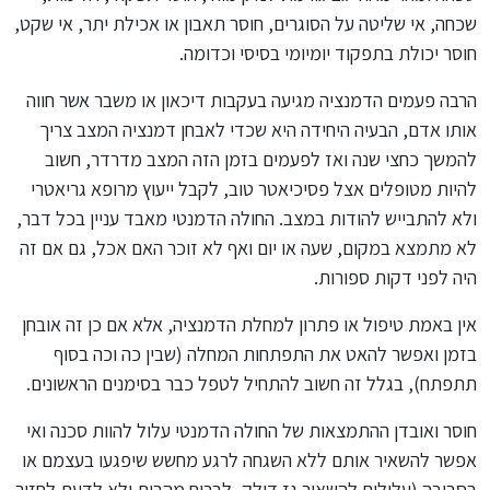
שכחה, אי שליטה על הסוגרים, חוסר תאבון או אכילת יתר, אי שקט,
חוסר יכולת בתפקוד יומיומי בסיסי וכדומה.
הרבה פעמים הדמנציה מגיעה בעקבות דיכאון או משבר אשר חווה
אותו אדם, הבעיה היחידה היא שכדי לאבחן דמנציה המצב צריך
להמשך כחצי שנה ואז לפעמים בזמן הזה המצב מדרדר, חשוב
להיות מטופלים אצל פסיכיאטר טוב, לקבל ייעוץ מרופא גריאטרי
ולא להתבייש להודות במצב. החולה הדמנטי מאבד עניין בכל דבר,
לא מתמצא במקום, שעה או יום ואף לא זוכר האם אכל, גם אם זה
היה לפני דקות ספורות.
אין באמת טיפול או פתרון למחלת הדמנציה, אלא אם כן זה אובחן
בזמן ואפשר להאט את התפתחות המחלה (שבין כה וכה בסוף
תתפתח), בגלל זה חשוב להתחיל לטפל כבר בסימנים הראשונים.
חוסר ואובדן ההתמצאות של החולה הדמנטי עלול להוות סכנה ואי
אפשר להשאיר אותם ללא השגחה לרגע מחשש שיפגעו בעצמם או
בסביבה (עלולים להשאיר גז דולק, לברוח מהבית ולא לדעת לחזור