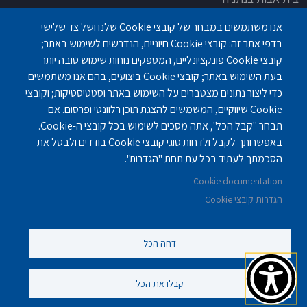
בית אבות בחדרה
אנו משתמשים במבחר של קובצי Cookie שלנו ושל צד שלישי
בית אבות בפתח תקוה
בדפי אתר זה: קובצי Cookie חיוניים, הנדרשים לשימוש באתר;
בית בלב כפר סבא
קובצי Cookie פונקציונליים, המספקים נוחות שימוש טובה יותר
בית אבות בחיפה
בעת השימוש באתר; קובצי Cookie ביצועים, בהם אנו משתמשים
כדי ליצור נתונים מצטברים על השימוש באתר וסטטיסטיקות; וקובצי
Cookie שיווקיים, המשמשים להצגת תוכן רלוונטי ופרסום. אם
תבחר "קבל הכל", אתה מסכים לשימוש בכל קובצי ה-Cookie.
באפשרותך לקבל ולדחות סוגי קובצי Cookie בודדים ולבטל את
פנחס לבון 18 ,לב יסמין, קומה-2, נתניה
077-3006194
הסכמתך לעתיד בכל עת תחת "הגדרות".
Cookie documentation
gilashlishi@gmail.com
077-5420695
הגדרות קובצי Cookie
דחה הכל
©
נוקה ווב סטודיו
2010 - 2025.
כול הזכויות שמורות לסטודיו נוקה
עיצוב ופיתוח אתרי אינטרנט
קבלו את הכל