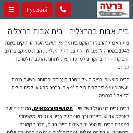
ילוג לתוכן העיקרי
Русский
בית אבות בהרצליה - בית אבות הרצליה
בית האבות 'הרצליה' הוקם ביוזמה של תושבי העיר הוותיקים בשנת
1943 במטרה לדאוג לרווחת בני הגיל השלישי. הבית ממוקם ברחוב
הרב קוק – רחוב הקרוב למרכז העיר, לתחנת הרכבת ולמרכז
קניות.
הבית באישור ובפיקוח של משרד העבודה והרווחה. בשעת חירום
ייעשה פינוי מהיר לבית חולים 'מאיר' בכפר סבא או לבית חולים
'לניאדו' בנתניה.
בבית גרים בני הגיל השלישי –
תשושים/עצמאיים.
המבנה מיועד
לאכלס עד 50 דיירים וכך שומר על צביון אינטימי ומשפחתי.
במתחם הבית יש ספרייה לשירות דיירי הבית, חדר תקשורת
ומחשבים, אולם התעמלות, ומסביב לבית גינה מטופחת. הפעילות