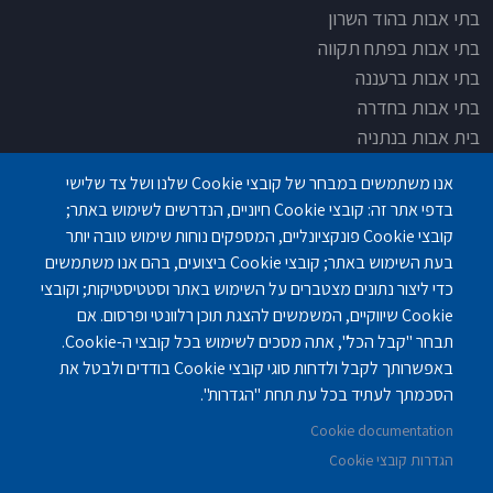
בתי אבות בהוד השרון
בתי אבות בפתח תקווה
בתי אבות ברעננה
בתי אבות בחדרה
בית אבות בנתניה
בית אבות בחדרה
אנו משתמשים במבחר של קובצי Cookie שלנו ושל צד שלישי
בית אבות בפתח תקוה
בדפי אתר זה: קובצי Cookie חיוניים, הנדרשים לשימוש באתר;
בית בלב כפר סבא
קובצי Cookie פונקציונליים, המספקים נוחות שימוש טובה יותר
בית אבות בחיפה
בעת השימוש באתר; קובצי Cookie ביצועים, בהם אנו משתמשים
כדי ליצור נתונים מצטברים על השימוש באתר וסטטיסטיקות; וקובצי
Cookie שיווקיים, המשמשים להצגת תוכן רלוונטי ופרסום. אם
תבחר "קבל הכל", אתה מסכים לשימוש בכל קובצי ה-Cookie.
באפשרותך לקבל ולדחות סוגי קובצי Cookie בודדים ולבטל את
פנחס לבון 18 ,לב יסמין, קומה-2, נתניה
077-3006194
הסכמתך לעתיד בכל עת תחת "הגדרות".
Cookie documentation
gilashlishi@gmail.com
077-5420695
הגדרות קובצי Cookie