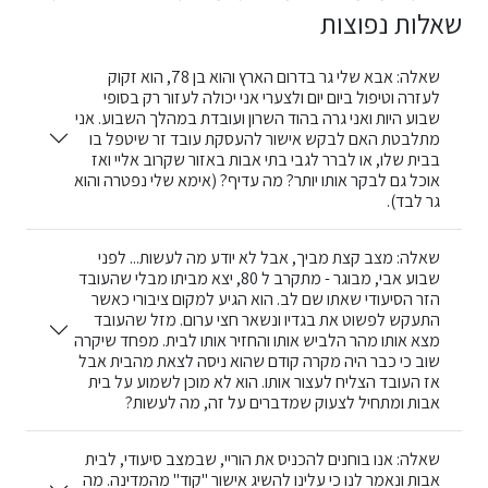
שאלות נפוצות
שאלה: אבא שלי גר בדרום הארץ והוא בן 78, הוא זקוק
לעזרה וטיפול ביום יום ולצערי אני יכולה לעזור רק בסופי
שבוע היות ואני גרה בהוד השרון ועובדת במהלך השבוע. אני
מתלבטת האם לבקש אישור להעסקת עובד זר שיטפל בו
בבית שלו, או לברר לגבי בתי אבות באזור שקרוב אליי ואז
אוכל גם לבקר אותו יותר? מה עדיף? (אימא שלי נפטרה והוא
גר לבד).
שאלה: מצב קצת מביך, אבל לא יודע מה לעשות... לפני
שבוע אבי, מבוגר - מתקרב ל 80, יצא מביתו מבלי שהעובד
הזר הסיעודי שאתו שם לב. הוא הגיע למקום ציבורי כאשר
התעקש לפשוט את בגדיו ונשאר חצי ערום. מזל שהעובד
מצא אותו מהר הלביש אותו והחזיר אותו לבית. מפחד שיקרה
שוב כי כבר היה מקרה קודם שהוא ניסה לצאת מהבית אבל
אז העובד הצליח לעצור אותו. הוא לא מוכן לשמוע על בית
אבות ומתחיל לצעוק שמדברים על זה, מה לעשות?
שאלה: אנו בוחנים להכניס את הוריי, שבמצב סיעודי, לבית
אבות ונאמר לנו כי עלינו להשיג אישור "קוד" מהמדינה. מה