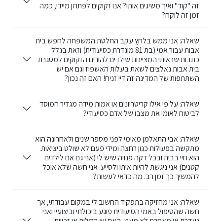
זה "קוד" ואיך משיגים אותו? אנו זקוקים לפתרון מיידי, כמה
זמן זה לוקח?
שאלה: אני ממש בלחץ עקב החלטת המשפחה לחפש בית
אבות עבור אמי (בת 81 מוגדרת כסיעודית) וזאת בגלל
כתבות שראיתי המציינות שילדים להורים הזקוקים למסגרת
בית אבות נאלצים לשאת בעלות האשפוז וגם אם יש
השתתפות של המדינה זה דיי זניח! האם זה נכון?
שאלה: על פי אילו קריטריונים או אמות מידה מגדיר המוסד
לביטוח לאומי את מצבו של אדם כסיעודי?
שאלה: אבי התאלמן מאימי לפני מספר שנים ולאחרונה הוא
מתקשה בפעולות כגון רחצה ומידי פעם לא שולט ביציאות.
הוא חיי בבית ובכל דקה פנויה שיש לי (אני גם אם לילדים
קטנים) אני ניגשת להיות איתו ולסייע. אני חשה שלא אוכל
להמשיך כך זמן רב. מה כדאי לעשות?
שאלה: אני מחזיקה בתפקיד החשוב לי במקום עבודתי, אך
חשה שהטיפול באמי הסיעודית פוגע ביכולתי וביצועיי ואני
נעדרת או מאחרת לא מעט, האם יש הקלות או זכויות