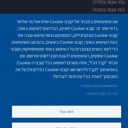
בתי אבות בחדרה
בית אבות בנתניה
בית אבות בחדרה
אנו משתמשים במבחר של קובצי Cookie שלנו ושל צד שלישי
בית אבות בפתח תקוה
בדפי אתר זה: קובצי Cookie חיוניים, הנדרשים לשימוש באתר;
בית בלב כפר סבא
קובצי Cookie פונקציונליים, המספקים נוחות שימוש טובה יותר
בית אבות בחיפה
בעת השימוש באתר; קובצי Cookie ביצועים, בהם אנו משתמשים
כדי ליצור נתונים מצטברים על השימוש באתר וסטטיסטיקות; וקובצי
Cookie שיווקיים, המשמשים להצגת תוכן רלוונטי ופרסום. אם
תבחר "קבל הכל", אתה מסכים לשימוש בכל קובצי ה-Cookie.
באפשרותך לקבל ולדחות סוגי קובצי Cookie בודדים ולבטל את
פנחס לבון 18 ,לב יסמין, קומה-2, נתניה
077-3006194
הסכמתך לעתיד בכל עת תחת "הגדרות".
Cookie documentation
gilashlishi@gmail.com
077-5420695
הגדרות קובצי Cookie
דחה הכל
©
נוקה ווב סטודיו
2010 - 2025.
כול הזכויות שמורות לסטודיו נוקה