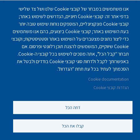
אנו משתמשים במבחר של קובצי Cookie שלנו ושל צד שלישי
בדפי אתר זה: קובצי Cookie חיוניים, הנדרשים לשימוש באתר;
קובצי Cookie פונקציונליים, המספקים נוחות שימוש טובה יותר
בעת השימוש באתר; קובצי Cookie ביצועים, בהם אנו משתמשים
כדי ליצור נתונים מצטברים על השימוש באתר וסטטיסטיקות; וקובצי
Cookie שיווקיים, המשמשים להצגת תוכן רלוונטי ופרסום. אם
תבחר "קבל הכל", אתה מסכים לשימוש בכל קובצי ה-Cookie.
באפשרותך לקבל ולדחות סוגי קובצי Cookie בודדים ולבטל את
הסכמתך לעתיד בכל עת תחת "הגדרות".
Cookie documentation
הגדרות קובצי Cookie
בית אבות סיעודי בבאר שבע - איתנים
דחה הכל
בית אבות איתנים - בבאר שבע הוא מרכז סיעודי, המרכז
קבלו את הכל
הוקם בשנת 2001 ופועל בפיקוח ורישיון מטעם משרד…