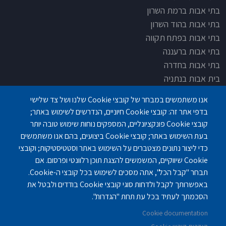
בתי אבות ברמת השרון
בתי אבות בהוד השרון
בתי אבות בפתח תקווה
בתי אבות ברעננה
בתי אבות בחדרה
בית אבות בנתניה
בית אבות בחדרה
אנו משתמשים במבחר של קובצי Cookie שלנו ושל צד שלישי
בית אבות בפתח תקוה
בדפי אתר זה: קובצי Cookie חיוניים, הנדרשים לשימוש באתר;
בית בלב כפר סבא
קובצי Cookie פונקציונליים, המספקים נוחות שימוש טובה יותר
בית אבות בחיפה
בעת השימוש באתר; קובצי Cookie ביצועים, בהם אנו משתמשים
כדי ליצור נתונים מצטברים על השימוש באתר וסטטיסטיקות; וקובצי
Cookie שיווקיים, המשמשים להצגת תוכן רלוונטי ופרסום. אם
תבחר "קבל הכל", אתה מסכים לשימוש בכל קובצי ה-Cookie.
באפשרותך לקבל ולדחות סוגי קובצי Cookie בודדים ולבטל את
פנחס לבון 18 ,לב יסמין, קומה-2, נתניה
077-3006194
הסכמתך לעתיד בכל עת תחת "הגדרות".
Cookie documentation
gilashlishi@gmail.com
077-5420695