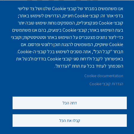
אנו משתמשים במבחר של קובצי Cookie שלנו ושל צד שלישי
בדפי אתר זה: קובצי Cookie חיוניים, הנדרשים לשימוש באתר;
קובצי Cookie פונקציונליים, המספקים נוחות שימוש טובה יותר
בעת השימוש באתר; קובצי Cookie ביצועים, בהם אנו משתמשים
כדי ליצור נתונים מצטברים על השימוש באתר וסטטיסטיקות; וקובצי
Cookie שיווקיים, המשמשים להצגת תוכן רלוונטי ופרסום. אם
תבחר "קבל הכל", אתה מסכים לשימוש בכל קובצי ה-Cookie.
באפשרותך לקבל ולדחות סוגי קובצי Cookie בודדים ולבטל את
הסכמתך לעתיד בכל עת תחת "הגדרות".
בית אבות בחיפה - חמדת אבות
Cookie documentation
בית אבות חמדת אבות בע"מ ממוקם בעיר חיפה, בצפון
הגדרות קובצי Cookie
הארץ. הבית פועל ברישיון ובפיקוח של משרדי הרווחה…
בתי אבות - סיעודיים
,
בתי אבות - תשושים / עצמאיים
דחה הכל
בתי אבות באיזור צפון
חיפה
קבלו את הכל