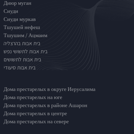
Nursinghouse type
Диюр муган
Сиуди
Сиуди муркав
Тшушей нефеш
Тшушим / Ацмаим
בית אבות בהרצליה
בית אבות לתשושי נפש
בית אבות לתשושים
בית אבות סיעודי
בתי אבות לפי אזורים
Дома престарелых в округе Иерусалима
Дома престарелых на юге
Дома престарелых в районе Ашарон
Дома престарелых в центре
Дома престарелых на севере