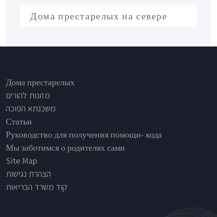
Дома престарелых на севере
Footer
Дома престарелых
מזונות להורים
משכנתא הפוכה
Статьи
Руководство для получения помощи- кода
Мы заботимся о родителях сами
Site Map
הצהרת נגישות
קוד משרד הבריאות