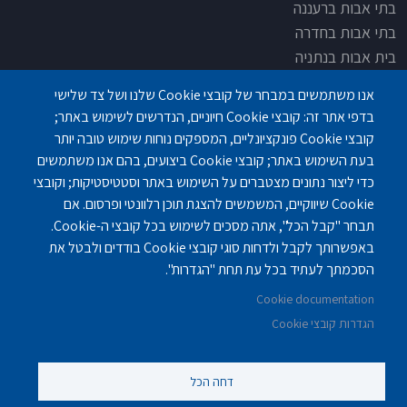
בתי אבות ברעננה
בתי אבות בחדרה
בית אבות בנתניה
בית אבות בחדרה
אנו משתמשים במבחר של קובצי Cookie שלנו ושל צד שלישי
בית אבות בפתח תקוה
בדפי אתר זה: קובצי Cookie חיוניים, הנדרשים לשימוש באתר;
בית בלב כפר סבא
קובצי Cookie פונקציונליים, המספקים נוחות שימוש טובה יותר
בית אבות בחיפה
בעת השימוש באתר; קובצי Cookie ביצועים, בהם אנו משתמשים
כדי ליצור נתונים מצטברים על השימוש באתר וסטטיסטיקות; וקובצי
Cookie שיווקיים, המשמשים להצגת תוכן רלוונטי ופרסום. אם
תבחר "קבל הכל", אתה מסכים לשימוש בכל קובצי ה-Cookie.
באפשרותך לקבל ולדחות סוגי קובצי Cookie בודדים ולבטל את
פנחס לבון 18 ,לב יסמין, קומה-2, נתניה
077-3006194
הסכמתך לעתיד בכל עת תחת "הגדרות".
Cookie documentation
gilashlishi@gmail.com
077-5420695
הגדרות קובצי Cookie
דחה הכל
©
נוקה ווב סטודיו
2010 - 2025.