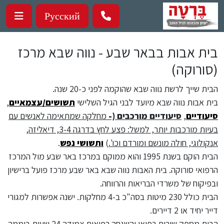
ילוג לתוכן העיקרי
Русский
בית אבות בבאר שבע - נווה שבא מרכז
(סורוקה)
הבית שייך לרשת נווה שבא שהוקמה לפני כ-20 שנה.
בית אבות נווה שבא מיועד לבני הגיל השלישי
תשושים/עצמאיים
,
סיעודיים
,
סיעודיים מורכבים (-
מחלקה שמתאימה לאנשים עם
בעיות מורכבות יותר, למשל: פצע לחץ בדרגה 3-4, דיאליזה,
אנקולוגי, חולה מונשם ומורדם וכו'.
)
ותשושי נפש
.
הבית הוקם בשנת 1995 והוא ממוקם במרכז באר שבע מול המרכז
הרפואי סורוקה. בית האבות נווה שבא באר שבע מרכז פועל ברישיון
ובפיקוח של משרדי הבריאות והרווחה.
הבית כולל 230 מיטות בסה"כ ב-4 מחלקות. ישנה אפשרות למגורי
דייר יחיד או 2 דיירים.
הבית מספק שירות רפואי והשגחה רפואית צמודה 24 שעות ביממה.