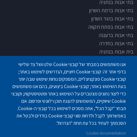
בתי אבות בנתניה
בתי אבות ברמת השרון
בתי אבות בהוד השרון
בתי אבות בפתח תקווה
בתי אבות ברעננה
בתי אבות בחדרה
בית אבות בנתניה
בית אבות בחדרה
אנו משתמשים במבחר של קובצי Cookie שלנו ושל צד שלישי
בית אבות בפתח תקוה
בדפי אתר זה: קובצי Cookie חיוניים, הנדרשים לשימוש באתר;
בית בלב כפר סבא
קובצי Cookie פונקציונליים, המספקים נוחות שימוש טובה יותר
בית אבות בחיפה
בעת השימוש באתר; קובצי Cookie ביצועים, בהם אנו משתמשים
כדי ליצור נתונים מצטברים על השימוש באתר וסטטיסטיקות; וקובצי
Cookie שיווקיים, המשמשים להצגת תוכן רלוונטי ופרסום. אם
תבחר "קבל הכל", אתה מסכים לשימוש בכל קובצי ה-Cookie.
באפשרותך לקבל ולדחות סוגי קובצי Cookie בודדים ולבטל את
פנחס לבון 18 ,לב יסמין, קומה-2, נתניה
077-3006194
הסכמתך לעתיד בכל עת תחת "הגדרות".
Cookie documentation
gilashlishi@gmail.com
077-5420695