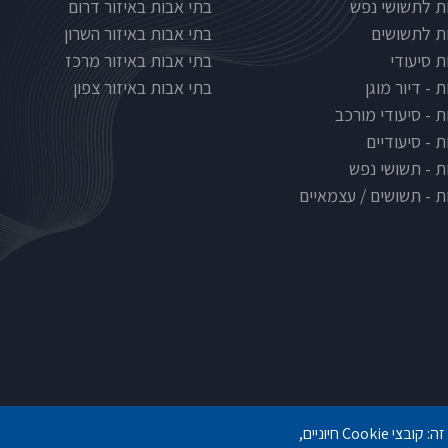
ת לתשושי נפש
בתי אבות באיזור דרום
ת לתשושים
בתי אבות באיזור השרון
ת סיעודי
בתי אבות באיזור מרכז
 - דיור מוגן
בתי אבות באיזור צפון
ת - סיעודי מורכב
 - סיעודיים
ת - תשושי נפש
ת - תשושים / עצמאיים
אנו משתמשים במבחר של קובצי Cookie שלנו ושל צד שלישי בדפי אתר זה: קובצי Cookie חיוניים,
gilashlishi@gmail.com
077-5420695
077-3006194