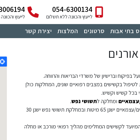
3006194
054-6300134
לייעוץ והכוונה ללא תשלום
לייעוץ והכוונ
 בתי אבות
סרטונים
המלצות
יצירת קשר
אורנים
ועל בפיקוח וברישיון של משרדי הבריאות והרווחה.
 לטיפול בקשישים במצבים רפואיים שונים, המחלקות כולן
 בכל קשיש וקשיש.
עצמאיים
ומחלקה ל
תשושי נפש
.
במחלקה הסיעודית ישנן 76 מיטות, במחלקה לתשושים/עצמאיים ישנן 65 מיטות ובמחלקת תשושי נפש ישנן 30
 המיועד לקשישים המחלימים מהליך רפואי מורכב או מחלה