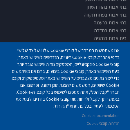
בתי אבות בהוד השרון
בתי אבות בפתח תקווה
בתי אבות ברעננה
בתי אבות בחדרה
בית אבות בנתניה
בית אבות בחדרה
אנו משתמשים במבחר של קובצי Cookie שלנו ושל צד שלישי
בית אבות בפתח תקוה
בדפי אתר זה: קובצי Cookie חיוניים, הנדרשים לשימוש באתר;
בית בלב כפר סבא
קובצי Cookie פונקציונליים, המספקים נוחות שימוש טובה יותר
בית אבות בחיפה
בעת השימוש באתר; קובצי Cookie ביצועים, בהם אנו משתמשים
כדי ליצור נתונים מצטברים על השימוש באתר וסטטיסטיקות; וקובצי
Cookie שיווקיים, המשמשים להצגת תוכן רלוונטי ופרסום. אם
תבחר "קבל הכל", אתה מסכים לשימוש בכל קובצי ה-Cookie.
באפשרותך לקבל ולדחות סוגי קובצי Cookie בודדים ולבטל את
פנחס לבון 18 ,לב יסמין, קומה-2, נתניה
077-3006194
הסכמתך לעתיד בכל עת תחת "הגדרות".
Cookie documentation
gilashlishi@gmail.com
077-5420695
הגדרות קובצי Cookie