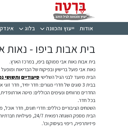
ילוג לתוכן העיקרי
תפריט ראשי
אודות
ייעוץ והכוונה
בלוג
אינדקס
בית אבות ביפו - נאות א
בית אבות נאות אבי ממוקם ביפו, במרכז הארץ.
נאות אבי פועל ברישיון ובפיקוח של הבריאות ומופעל ע
הבית מיועד לבני הגיל השלישי
סיעודיים
ותשושי נפ
בבית 3 סוגים של חדרי מגורים: חדר יחיד, חדר זוגי או חדר עם דיירים נוספים.
החדרים מרווחים ונעימים הכוללים: מיטה אורתופדית,
בכל חדר.
השטחים הציבוריים כוללים: חדרי חוגים, חדר אוכל, פי
הבית מספק השגחה רפואית 
פיזיותרפיה, ריפוי בעיסוק וכו'.