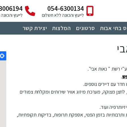
3006194
054-6300134
לייעוץ והכוונה ללא תשלום
לייעוץ והכוונ
 בתי אבות
סרטונים
המלצות
יצירת קשר
בי
"י רשת " נאות אבי".
ש
.
 לחצן מצוקה, מערכת מיזוג אוויר שירותים ומקלחת צמודים
זיותרפיה ועוד.
24/7, פעילויות חברתיות ותרבותיות בזמן הפנוי, אספקת תרופות, בדיקות תקופתיות,