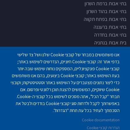
בתי אבות ברמת השרון
בתי אבות בהוד השרון
בתי אבות בפתח תקווה
בתי אבות ברעננה
בתי אבות בחדרה
בית אבות בנתניה
בית אבות בחדרה
אנו משתמשים במבחר של קובצי Cookie שלנו ושל צד שלישי
בית אבות בפתח תקוה
בדפי אתר זה: קובצי Cookie חיוניים, הנדרשים לשימוש באתר;
בית בלב כפר סבא
קובצי Cookie פונקציונליים, המספקים נוחות שימוש טובה יותר
בית אבות בחיפה
בעת השימוש באתר; קובצי Cookie ביצועים, בהם אנו משתמשים
כדי ליצור נתונים מצטברים על השימוש באתר וסטטיסטיקות; וקובצי
Cookie שיווקיים, המשמשים להצגת תוכן רלוונטי ופרסום. אם
תבחר "קבל הכל", אתה מסכים לשימוש בכל קובצי ה-Cookie.
באפשרותך לקבל ולדחות סוגי קובצי Cookie בודדים ולבטל את
פנחס לבון 18 ,לב יסמין, קומה-2, נתניה
077-3006194
הסכמתך לעתיד בכל עת תחת "הגדרות".
Cookie documentation
gilashlishi@gmail.com
077-5420695
הגדרות קובצי Cookie