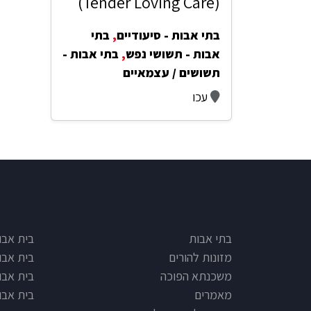
(Tender Loving Care)
בתי אבות - סיעודיים
,
בתי
אבות - תשושי נפש
,
בתי אבות -
תשושים / עצמאיים
עכו
e type
Footer
בתי אבות
בית אבו
מזונות להורים
בית אבו
משכנתא הפוכה
בית אבו
מאמרים
בית אבו