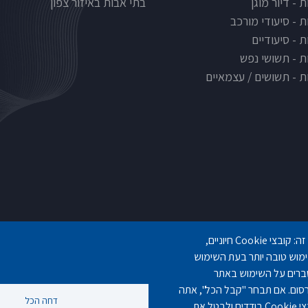
 - דיור מוגן
בתי אבות באיזור צפון
ת - סיעודי מורכב
 - סיעודיים
ת - תשושי נפש
ת - תשושים / עצמאיים
אנו משתמשים במבחר של קובצי Cookie שלנו ושל צד שלישי בדפי אתר זה: קובצי Cookie חיוניים,
gilashlishi@gmail.com
077-5420695
077-3006194
 המספקים נוחות שימוש טובה יותר בעת השימוש
נים מצטברים על השימוש באתר
ן רלוונטי ופרסום. אם תבחר "קבל הכל", אתה
דחה הכל
מסכים לשימוש בכל קובצי ה-Cookie. באפשרותך לקבל ולדחות סוגי קובצי Cookie בודדים ולבטל את