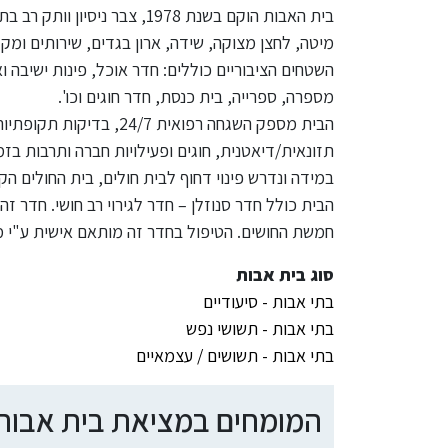
בית האבות הוקם בשנת 1978, צבר ניסיון וותק רב בתחום. חדרי המגורים מרווחים ונעימים הכוללים:
מיטה, לחצן מצוקה, שידה, ארון בגדים, שירותים ומ
השטחים הציבוריים כוללים: חדר אוכל, פינות ישיבה ו
מספרה, ספרייה, בית כנסת, חדר חוגים וכו'.
הבית מספק השגחה רפואית 7
תזונאית/דיאטנית, חוגים ופעילויות חברה ותרבות בזמן
במידה ונדרש פינוי דחוף לבית חולים, בית החולים הק
הבית כולל חדר סנוזלן – חדר לגירוי רב חושי. חדר זה
חמשת החושים. הטיפול בחדר זה מותאם אישית ע"י מר
סוג בית אבות
בתי אבות - סיעודיים
בתי אבות - תשושי נפש
בתי אבות - תשושים / עצמאיים
המומחים במציאת בית אבות ומ