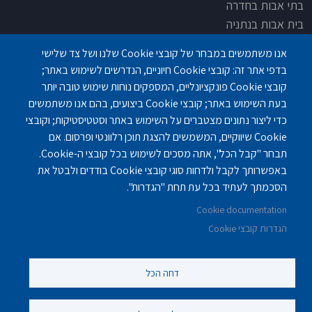
בתי אבות בחדרה
בית אבות בנתניה
בית אבות בחדרה
אנו משתמשים במבחר של קובצי Cookie שלנו ושל צד שלישי
בית אבות בפתח תקוה
בדפי אתר זה: קובצי Cookie חיוניים, הנדרשים לשימוש באתר;
בית בלב כפר סבא
קובצי Cookie פונקציונליים, המספקים נוחות שימוש טובה יותר
בית אבות בחיפה
בעת השימוש באתר; קובצי Cookie ביצועים, בהם אנו משתמשים
כדי ליצור נתונים מצטברים על השימוש באתר וסטטיסטיקות; וקובצי
Cookie שיווקיים, המשמשים להצגת תוכן רלוונטי ופרסום. אם
תבחר "קבל הכל", אתה מסכים לשימוש בכל קובצי ה-Cookie.
באפשרותך לקבל ולדחות סוגי קובצי Cookie בודדים ולבטל את
פנחס לבון 18 ,לב יסמין, קומה-2, נתניה
077-3006194
הסכמתך לעתיד בכל עת תחת "הגדרות".
Cookie documentation
gilashlishi@gmail.com
077-5420695
הגדרות קובצי Cookie
דחה הכל
©
נוקה ווב סטודיו
2010 - 2025.
כול הזכויות שמורות לסטודיו נוקה