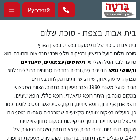
ילוג לתוכן העיקרי
Русский
בית אבות בצפת - סוכת שלום
בית אבות סוכת שלום ממוקם בצפת, בצפון הארץ.
סוכת שלום פועל ברישיון ובפיקוח של משרדי הבריאות והרווחה והוא
מיועד לבני הגיל השלישי,
תשושים/עצמאיים
,
סיעודיים
ותשושי נפש
. הדיירים מתגוררים בחדרים מרווחים הכוללים: לחצן
מצוקה, מיטה, ארון, שידה, שירותים ומקלחת צמודים.
הבית פועל משנת 1980 וצבר ניסיון רב בתחום. הצוות המקצועי
במקום מונה בין היתר רופא גריאטרי, רופא כללי, רופא שיניים,
רופא אוזן אף גרון, רופא עיניים, רוקח, פסיכיאטר ופסיכולוגים. כמו
כן, פועלים במקום צוותים מקצועיים שמורכבים מאחיות מוסמכות
ומטפלים סיעודיים. בנוסף מתקיימות במקום מגוון פעילויות
שיקומיות חיוניות. דיירי הבית נמצאים תחת השגחה רפואית של
24/7, מקבלים ייעוץ תזונתי, בדיקות תקופתיות, אספקת תרופות