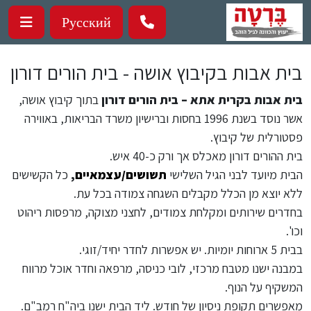
ילוג לתוכן העיקרי
Русский
בית אבות בקיבוץ אושה - בית הורים דורון
בית אבות בקרית אתא – בית הורים דורון
בתוך קיבוץ אושה,
אשר נוסד בשנת 1996 בחסות וברישיון משרד הבריאות, באווירה
פסטורלית של קיבוץ.
בית ההורים דורון מאכלס אך ורק כ-40 איש.
הבית מיועד לבני הגיל השלישי
תשושים/עצמאיים
,
כל הקשישים
ללא יוצא מן הכלל מקבלים השגחה צמודה בכל עת.
בחדרים שירותים ומקלחת צמודים, לחצני מצוקה, מרפסות ריהוט
וכו'.
בבית 5 ארוחות יומיות. יש אפשרות לחדר יחיד/זוגי.
במבנה ישנו מטבח מרכזי, לובי כניסה, מרפאה וחדר אוכל מרווח
המשקיף על הנוף.
מאפשרים תקופת ניסיון של חודש. ליד הבית ישנו ביה"ח רמב"ם.