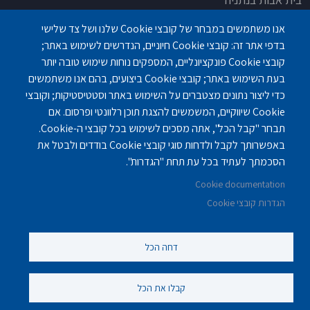
בית אבות בחדרה
אנו משתמשים במבחר של קובצי Cookie שלנו ושל צד שלישי
בית אבות בפתח תקוה
בדפי אתר זה: קובצי Cookie חיוניים, הנדרשים לשימוש באתר;
בית בלב כפר סבא
קובצי Cookie פונקציונליים, המספקים נוחות שימוש טובה יותר
בית אבות בחיפה
בעת השימוש באתר; קובצי Cookie ביצועים, בהם אנו משתמשים
כדי ליצור נתונים מצטברים על השימוש באתר וסטטיסטיקות; וקובצי
Cookie שיווקיים, המשמשים להצגת תוכן רלוונטי ופרסום. אם
תבחר "קבל הכל", אתה מסכים לשימוש בכל קובצי ה-Cookie.
באפשרותך לקבל ולדחות סוגי קובצי Cookie בודדים ולבטל את
פנחס לבון 18 ,לב יסמין, קומה-2, נתניה
077-3006194
הסכמתך לעתיד בכל עת תחת "הגדרות".
Cookie documentation
gilashlishi@gmail.com
077-5420695
הגדרות קובצי Cookie
דחה הכל
©
נוקה ווב סטודיו
2010 - 2025.
כול הזכויות שמורות לסטודיו נוקה
עיצוב ופיתוח אתרי אינטרנט
קבלו את הכל