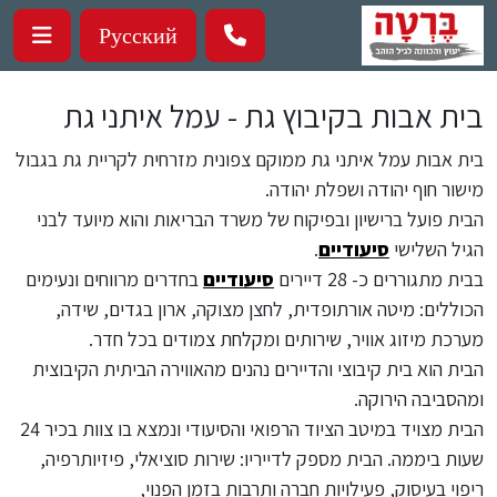
ילוג לתוכן העיקרי
Русский
בית אבות בקיבוץ גת - עמל איתני גת
בית אבות עמל איתני גת ממוקם צפונית מזרחית לקריית גת בגבול
מישור חוף יהודה ושפלת יהודה.
הבית פועל ברישיון ובפיקוח של משרד הבריאות והוא מיועד לבני
הגיל השלישי
סיעודיים
.
בבית מתגוררים כ- 28 דיירים
סיעודיים
בחדרים מרווחים ונעימים
הכוללים: מיטה אורתופדית, לחצן מצוקה, ארון בגדים, שידה,
מערכת מיזוג אוויר, שירותים ומקלחת צמודים בכל חדר.
הבית הוא בית קיבוצי והדיירים נהנים מהאווירה הביתית הקיבוצית
ומהסביבה הירוקה.
הבית מצויד במיטב הציוד הרפואי והסיעודי ונמצא בו צוות בכיר 24
שעות ביממה. הבית מספק לדייריו: שירות סוציאלי, פיזיותרפיה,
ריפוי בעיסוק, פעילויות חברה ותרבות בזמן הפנוי,