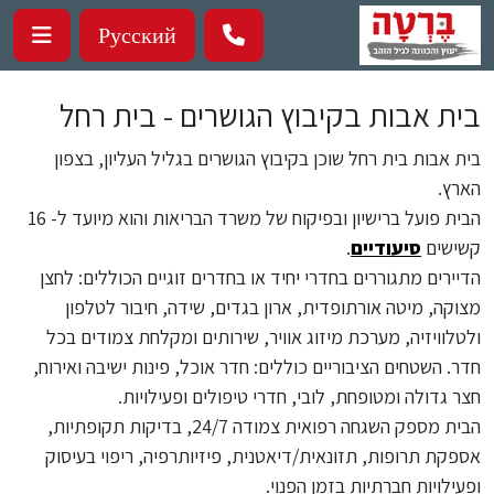
ילוג לתוכן העיקרי
Русский
בית אבות בקיבוץ הגושרים - בית רחל
בית אבות בית רחל שוכן בקיבוץ הגושרים בגליל העליון, בצפון
הארץ.
הבית פועל ברישיון ובפיקוח של משרד הבריאות והוא מיועד ל- 16
קשישים
סיעודיים
.
הדיירים מתגוררים בחדרי יחיד או בחדרים זוגיים הכוללים: לחצן
מצוקה, מיטה אורתופדית, ארון בגדים, שידה, חיבור לטלפון
ולטלוויזיה, מערכת מיזוג אוויר, שירותים ומקלחת צמודים בכל
חדר. השטחים הציבוריים כוללים: חדר אוכל, פינות ישיבה ואירוח,
חצר גדולה ומטופחת, לובי, חדרי טיפולים ופעילויות.
הבית מספק השגחה רפואית צמודה 24/7, בדיקות תקופתיות,
אספקת תרופות, תזונאית/דיאטנית, פיזיותרפיה, ריפוי בעיסוק
ופעילויות חברתיות בזמן הפנוי.