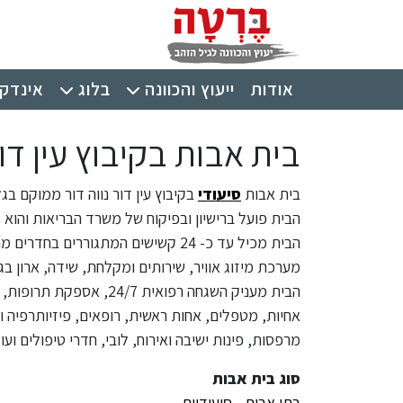
ילוג לתוכן העיקרי
תפריט ראשי
אודות
ייעוץ והכוונה
בלוג
אינדקס
בית אבות בקיבוץ עין דור
בית אבות
סיעודי
בקיבוץ עין דור נווה דור ממוקם בג
הבית פועל ברישיון ובפיקוח של משרד הבריאות והוא 
הבית מכיל עד כ- 24 קשישים המתגוררים בחדרים מרווחים ונעימים הכוללים:
מערכת מיזוג אוויר, שירותים ומקלחת, שידה, ארון בג
הבית מעניק השגחה רפואית 
אחיות, מטפלים, אחות ראשית, רופאים, פיזיותרפיה ור
מרפסות, פינות ישיבה ואירוח, לובי, חדרי טיפולים ועו
סוג בית אבות
בתי אבות - סיעודיים