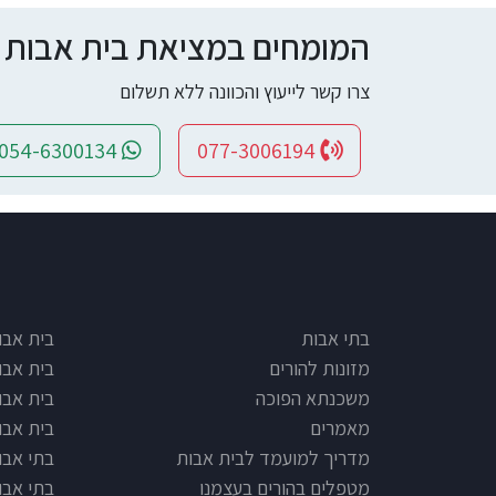
המומחים במציאת בית אבות ומי
צרו קשר לייעוץ והכוונה ללא תשלום
054-6300134
077-3006194
e type
Footer
בתי אבות
בית אבו
מזונות להורים
בית אבו
משכנתא הפוכה
בית אבו
מאמרים
בית אבו
מדריך למועמד לבית אבות
בתי אבות
מטפלים בהורים בעצמנו
בתי אבו