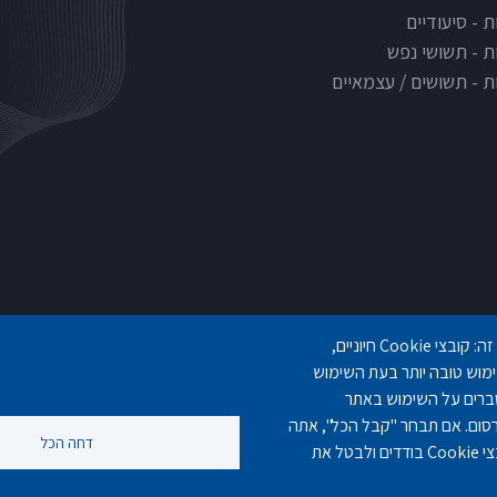
 - סיעודיים
ת - תשושי נפש
ת - תשושים / עצמאיים
אנו משתמשים במבחר של קובצי Cookie שלנו ושל צד שלישי בדפי אתר זה: קובצי Cookie חיוניים,
gilashlishi@gmail.com
077-5420695
077-3006194
 המספקים נוחות שימוש טובה יותר בעת השימוש
נים מצטברים על השימוש באתר
ן רלוונטי ופרסום. אם תבחר "קבל הכל", אתה
דחה הכל
מסכים לשימוש בכל קובצי ה-Cookie. באפשרותך לקבל ולדחות סוגי קובצי Cookie בודדים ולבטל את
©
נוקה ווב סטודיו
2010 - 2025.
כול הזכויות שמורות לסטודיו נוקה