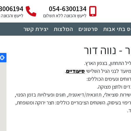
3006194
054-6300134
לייעוץ והכוונה ללא תשלום
לייעוץ והכוונ
 בתי אבות
סרטונים
המלצות
יצירת קשר
 - נווה דור
ליל התחתון, בצפון הארץ.
מיועד לבני הגיל השלישי
סיעודיים
.
דים ולחצן מצוקה.
24/7, אספקת תרופות, שירות סוציאלי, תזונאית/דיאטנית, חוגים ופעילויות בזמן הפנוי,
יפוי בעיסוק. השטחים הציבוריים כוללים: חצר ירוקה ומטופחת,
ד.