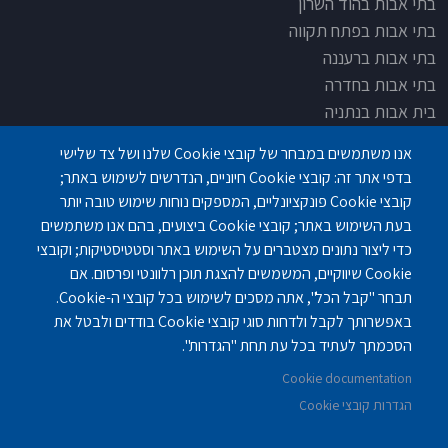
בתי אבות בהוד השרון
בתי אבות בפתח תקווה
בתי אבות ברעננה
בתי אבות בחדרה
בית אבות בנתניה
בית אבות בחדרה
אנו משתמשים במבחר של קובצי Cookie שלנו ושל צד שלישי
בית אבות בפתח תקוה
בדפי אתר זה: קובצי Cookie חיוניים, הנדרשים לשימוש באתר;
בית בלב כפר סבא
קובצי Cookie פונקציונליים, המספקים נוחות שימוש טובה יותר
בית אבות בחיפה
בעת השימוש באתר; קובצי Cookie ביצועים, בהם אנו משתמשים
כדי ליצור נתונים מצטברים על השימוש באתר וסטטיסטיקות; וקובצי
Cookie שיווקיים, המשמשים להצגת תוכן רלוונטי ופרסום. אם
תבחר "קבל הכל", אתה מסכים לשימוש בכל קובצי ה-Cookie.
באפשרותך לקבל ולדחות סוגי קובצי Cookie בודדים ולבטל את
פנחס לבון 18 ,לב יסמין, קומה-2, נתניה
077-3006194
הסכמתך לעתיד בכל עת תחת "הגדרות".
Cookie documentation
gilashlishi@gmail.com
077-5420695
הגדרות קובצי Cookie