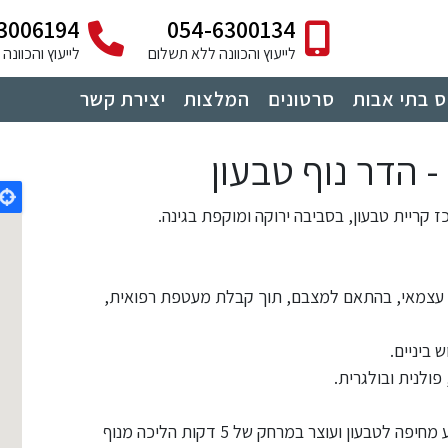
3006194
054-6300134
לייעוץ והכוונה ללא תשלום
לייעוץ והכוונ
 בתי אבות
סרטונים
המלצות
יצירת קשר
 הדר נוף טבעון
קריית טבעון, בסביבה ירוקה ומוקפת בגינה.
יים עצמאי, בהתאם למצבם, תוך קבלת מעטפת רפואית,
 ביניים.
פולנית ובולגרית.
התחבורה לנוף החורש סדירה וכוללת את קו 75 המגיע מחיפה לטבעון ועוצר במרחק של 5 דקות הליכה מנוף