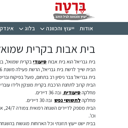
ילוג לתוכן העיקרי
תפריט ראשי
אודות
ייעוץ והכוונה
בלוג
אינדקס
בית אבות בקרית שמואל 
בית גבריאל הוא בית אבות
סיעודי
בקרית שמואל, בצ
הבית שייך לרשת בית גבריאל, הרשת פעילה משנת 1996 והיא מיועדת לבני הגיל השלישי
בית גבריאל צבר ניסיון רב בתחום, פועל בפיקוח וברי
הבית קרוב לתחנת הרכבת בקרית מוצקין ולידו עוברים 
מחלקה
סיעודית
ובה 36 דיירים.
מחלקה
לתשושי נפש
ובה 30 דיירים.
הבית 
וכו'.
בבית ישנו ייעוץ תזונתי וכל הארוחות מוגשות בהשגח