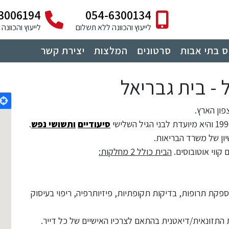
3006194
054-6300134
לייעוץ והכוונה ללא תשלום
לייעוץ והכוונ
 בתי אבות
סרטונים
המלצות
יצירת קשר
- בית גבריאל
פון הארץ.
סיעודיים
ותשושי נפש
.
שיון של משרד הבריאות.
קווי אוטובוסים.
הבית כולל 2 מחלקות:
מספק לדיירים השגחה רפואית צמודה 24/7, אספקת תרופות, בדיקות תקופתיות, פיזיותרפיה, ריפוי בעיסוק
ת התזונאית/דיאטנית בהתאם לצרכיו האישיים של כל דייר.