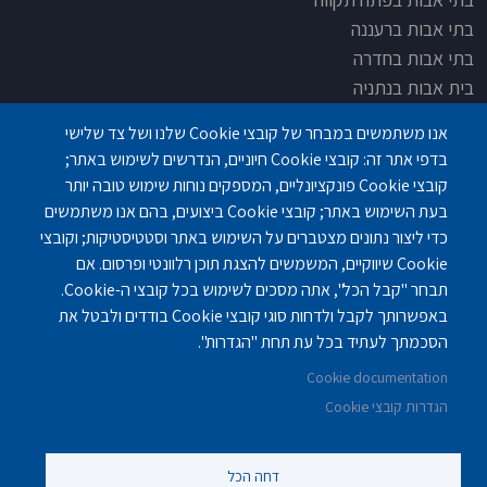
בתי אבות ברעננה
בתי אבות בחדרה
בית אבות בנתניה
בית אבות בחדרה
אנו משתמשים במבחר של קובצי Cookie שלנו ושל צד שלישי
בית אבות בפתח תקוה
בדפי אתר זה: קובצי Cookie חיוניים, הנדרשים לשימוש באתר;
בית בלב כפר סבא
קובצי Cookie פונקציונליים, המספקים נוחות שימוש טובה יותר
בית אבות בחיפה
בעת השימוש באתר; קובצי Cookie ביצועים, בהם אנו משתמשים
כדי ליצור נתונים מצטברים על השימוש באתר וסטטיסטיקות; וקובצי
Cookie שיווקיים, המשמשים להצגת תוכן רלוונטי ופרסום. אם
תבחר "קבל הכל", אתה מסכים לשימוש בכל קובצי ה-Cookie.
באפשרותך לקבל ולדחות סוגי קובצי Cookie בודדים ולבטל את
פנחס לבון 18 ,לב יסמין, קומה-2, נתניה
077-3006194
הסכמתך לעתיד בכל עת תחת "הגדרות".
Cookie documentation
gilashlishi@gmail.com
077-5420695
הגדרות קובצי Cookie
דחה הכל
©
נוקה ווב סטודיו
2010 - 2025.