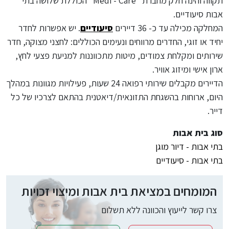
תקווה והינה חלק מחברת "Medi - Care" הכוללת שלושה בתי
אבות סיעודיים.
המחלקה מכילה עד כ- 36 דיירים
סיעודיים
. יש אפשרות לחדר
יחיד או זוגי, החדרים מרווחים ונעימים הכוללים: לחצני מצוקה, חדר
שירותים ומקלחת צמודים, מיטות מתכווננות למניעת פצעי לחץ,
ארון אישי ומיזוג אוויר.
הדיירים מקבלים שירותי רפואה 24 שעות, פעילויות מגוונות במהלך
היום, ארוחות בהשגחת התזונאית/דיאטנית בהתאם לצרכיו של כל
דייר.
סוג בית אבות
בתי אבות - דיור מוגן
בתי אבות - סיעודיים
המומחים במציאת בית אבות ומיצוי זכויות
צרו קשר לייעוץ והכוונה ללא תשלום