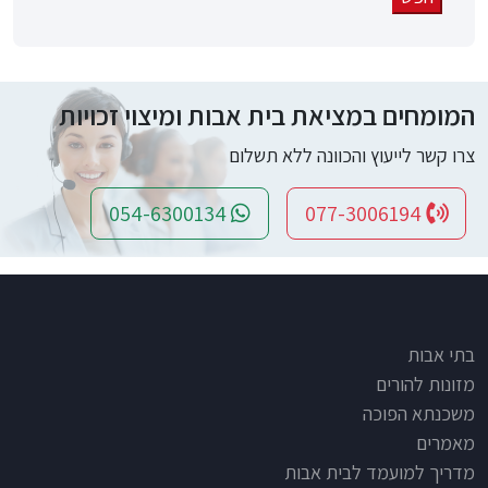
המומחים במציאת בית אבות ומיצוי זכויות
צרו קשר לייעוץ והכוונה ללא תשלום
054-6300134
077-3006194
Footer
בתי אבות
מזונות להורים
משכנתא הפוכה
מאמרים
מדריך למועמד לבית אבות