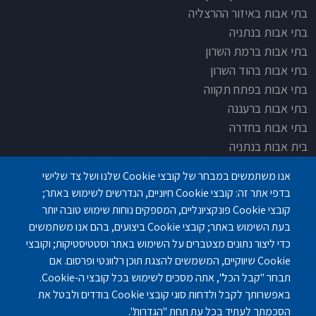
בתי אבות באיזור ההרצליה
בתי אבות בנתניה
בתי אבות ברמת השרון
בתי אבות בהוד השרון
בתי אבות בפתח תקווה
בתי אבות ברעננה
בתי אבות בחדרה
בית אבות בנתניה
בית אבות בחדרה
אנו משתמשים במבחר של קובצי Cookie שלנו ושל צד שלישי
בית אבות בפתח תקוה
בדפי אתר זה: קובצי Cookie חיוניים, הנדרשים לשימוש באתר;
בית בלב כפר סבא
קובצי Cookie פונקציונליים, המספקים נוחות שימוש טובה יותר
בית אבות בחיפה
בעת השימוש באתר; קובצי Cookie ביצועים, בהם אנו משתמשים
כדי ליצור נתונים מצטברים על השימוש באתר וסטטיסטיקות; וקובצי
Cookie שיווקיים, המשמשים להצגת תוכן רלוונטי ופרסום. אם
תבחר "קבל הכל", אתה מסכים לשימוש בכל קובצי ה-Cookie.
באפשרותך לקבל ולדחות סוגי קובצי Cookie בודדים ולבטל את
פנחס לבון 18 ,לב יסמין, קומה-2, נתניה
077-3006194
הסכמתך לעתיד בכל עת תחת "הגדרות".