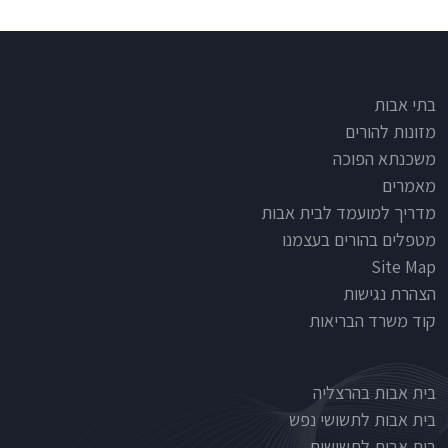
Footer
בתי אבות
מזונות להורים
משכנתא הפוכה
מאמרים
מדריך למועמד לבית אבות
מטפלים בהורים בעצמנו
Site Map
הצהרת נגישות
קוד משרד הבריאות
Nursinghouse type
בית אבות בהרצליה
בית אבות לתשושי נפש
בית אבות לתשושים