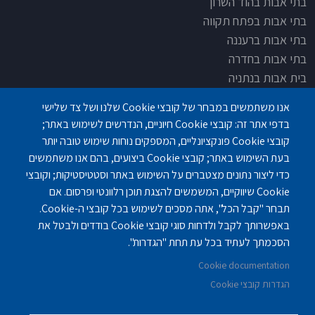
בתי אבות בהוד השרון
בתי אבות בפתח תקווה
בתי אבות ברעננה
בתי אבות בחדרה
בית אבות בנתניה
בית אבות בחדרה
אנו משתמשים במבחר של קובצי Cookie שלנו ושל צד שלישי
בית אבות בפתח תקוה
בדפי אתר זה: קובצי Cookie חיוניים, הנדרשים לשימוש באתר;
בית בלב כפר סבא
קובצי Cookie פונקציונליים, המספקים נוחות שימוש טובה יותר
בית אבות בחיפה
בעת השימוש באתר; קובצי Cookie ביצועים, בהם אנו משתמשים
כדי ליצור נתונים מצטברים על השימוש באתר וסטטיסטיקות; וקובצי
Cookie שיווקיים, המשמשים להצגת תוכן רלוונטי ופרסום. אם
תבחר "קבל הכל", אתה מסכים לשימוש בכל קובצי ה-Cookie.
באפשרותך לקבל ולדחות סוגי קובצי Cookie בודדים ולבטל את
פנחס לבון 18 ,לב יסמין, קומה-2, נתניה
077-3006194
הסכמתך לעתיד בכל עת תחת "הגדרות".
Cookie documentation
gilashlishi@gmail.com
077-5420695
הגדרות קובצי Cookie