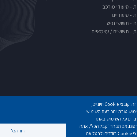
ת - סיעודי מורכב
 - סיעודיים
ת - תשושי נפש
ת - תשושים / עצמאיים
אנו משתמשים במבחר של קובצי Cookie שלנו ושל צד שלישי בדפי אתר זה: קובצי Cookie חיוניים,
gilashlishi@gmail.com
077-5420695
077-3006194
 המספקים נוחות שימוש טובה יותר בעת השימוש
נים מצטברים על השימוש באתר
ן רלוונטי ופרסום. אם תבחר "קבל הכל", אתה
דחה הכל
מסכים לשימוש בכל קובצי ה-Cookie. באפשרותך לקבל ולדחות סוגי קובצי Cookie בודדים ולבטל את
©
נוקה ווב סטודיו
2010 - 2025.