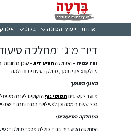
ילוג לתוכן העיקרי
תפריט ראשי
אודות
ייעוץ והכוונה
בלוג
אינדקס
דיור מוגן ומחלקה סיעוד
נווה עמית –
המחלקה
הסיעודית
- שוכן ברחובות
בצ
מחלקות: אגף תומך, מחלקה סיעודית והחלמה.
האגף התומך
מיועד לקשישים
תשושי גוף
הזקוקים לעזרה מינימלית
בכל שעות היממה וכן לפעילויות חברה ותרבות שמציע 
המחלקה הסיעודית:
המחלקה הסיעודית בבית כוללת מספר מחלקות: סיעוד