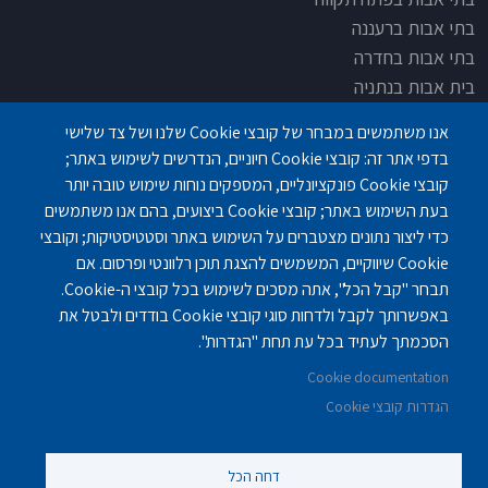
בתי אבות ברעננה
בתי אבות בחדרה
בית אבות בנתניה
בית אבות בחדרה
אנו משתמשים במבחר של קובצי Cookie שלנו ושל צד שלישי
בית אבות בפתח תקוה
בדפי אתר זה: קובצי Cookie חיוניים, הנדרשים לשימוש באתר;
בית בלב כפר סבא
קובצי Cookie פונקציונליים, המספקים נוחות שימוש טובה יותר
בית אבות בחיפה
בעת השימוש באתר; קובצי Cookie ביצועים, בהם אנו משתמשים
כדי ליצור נתונים מצטברים על השימוש באתר וסטטיסטיקות; וקובצי
Cookie שיווקיים, המשמשים להצגת תוכן רלוונטי ופרסום. אם
תבחר "קבל הכל", אתה מסכים לשימוש בכל קובצי ה-Cookie.
באפשרותך לקבל ולדחות סוגי קובצי Cookie בודדים ולבטל את
פנחס לבון 18 ,לב יסמין, קומה-2, נתניה
077-3006194
הסכמתך לעתיד בכל עת תחת "הגדרות".
Cookie documentation
gilashlishi@gmail.com
077-5420695
הגדרות קובצי Cookie
דחה הכל
©
נוקה ווב סטודיו
2010 - 2025.