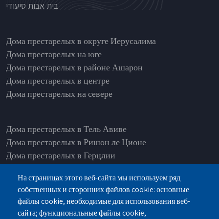
בית אבות סיעודי
בתי אבות לפי אזורים
Дома престарелых в округе Иерусалима
Дома престарелых на юге
Дома престарелых в районе Ашарон
Дома престарелых в центре
Дома престарелых на севере
Дома престарелых в Тель Авиве
Дома престарелых в Ришон ле Ционе
Дома престарелых в Герцлии
Дома престарелых в Нетании
На страницах этого веб-сайта мы используем ряд
Дома престарелых в Рамат Ашарон
собственных и сторонних файлов cookie: основные
Дома престарелых в Од а-Шарон
файлы cookie, необходимые для использования веб-
Дома престарелых в Петах-Тикве
сайта; функциональные файлы cookie,