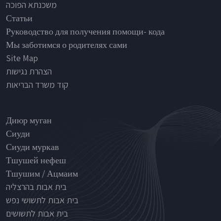
משכנתא הפוכה
Статьи
Руководство для получения помощи- кода
Мы заботимся о родителях сами
Site Map
הצהרת נגישות
קוד משרד הבריאות
Nursinghouse type
Диюр муган
Сиуди
Сиуди муркав
Тшушей нефеш
Тшушим / Ацмаим
בית אבות בהרצליה
בית אבות לתשושי נפש
בית אבות לתשושים