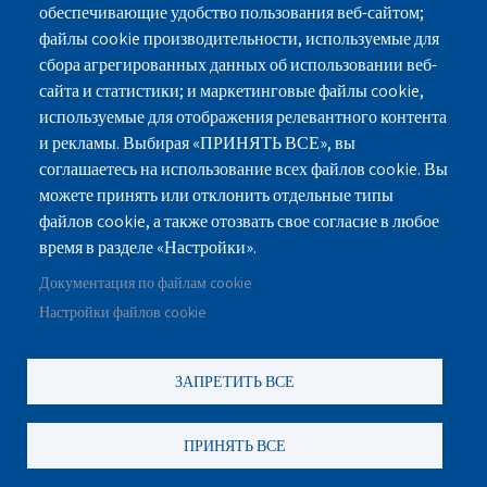
Дома престарелых в Раанане
обеспечивающие удобство пользования веб-сайтом;
Дома престарелых в Хадере
файлы cookie производительности, используемые для
сбора агрегированных данных об использовании веб-
сайта и статистики; и маркетинговые файлы cookie,
используемые для отображения релевантного контента
и рекламы. Выбирая «ПРИНЯТЬ ВСЕ», вы
г.Нетания, ул.Пинхас Лавон 18, здание-Лев
соглашаетесь на использование всех файлов cookie. Вы
Ясмин, Этаж 2
можете принять или отклонить отдельные типы
файлов cookie, а также отозвать свое согласие в любое
077-3006194
077-5420695
время в разделе «Настройки».
Документация по файлам cookie
gilashlishi@gmail.com
Настройки файлов cookie
ЗАПРЕТИТЬ ВСЕ
©
נוקה ווב סטודיו
2010 - 2025.
כול הזכויות שמורות לסטודיו נוקה
עיצוב ופיתוח אתרי אינטרנט
ПРИНЯТЬ ВСЕ