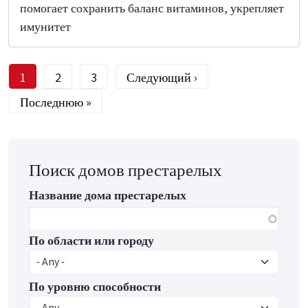
помогает сохранить баланс витаминов, укрепляет
имунитет
Текущая страница
Страница
Страница
Следующая страница
1
2
3
Следующий ›
Последняя страница
Последнюю »
Поиск домов престарелых
Название дома престарелых
По области или городу
По уровню способности