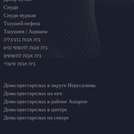
Сиуди
Сиуди муркав
Тшушей нефеш
Тшушим / Ацмаим
בית אבות בהרצליה
בית אבות לתשושי נפש
בית אבות לתשושים
בית אבות סיעודי
בתי אבות לפי אזורים
Дома престарелых в округе Иерусалима
Дома престарелых на юге
Дома престарелых в районе Ашарон
Дома престарелых в центре
Дома престарелых на севере