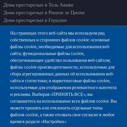
Дома престарелых в Тель Авиве
Дома престарелых в Ришон ле Ционе
Дома престарелых в Герцлии
Дома престарелых в Нетании
На страницах этого веб-сайта мы используем ряд
Дома престарелых в Рамат Ашарон
собственных и сторонних файлов cookie: основные
Дома престарелых в Од а-Шарон
файлы cookie, необходимые для использования веб-
Дома престарелых в Петах-Тикве
сайта; функциональные файлы cookie,
Дома престарелых в Раанане
обеспечивающие удобство пользования веб-сайтом;
Дома престарелых в Хадере
файлы cookie производительности, используемые для
сбора агрегированных данных об использовании веб-
сайта и статистики; и маркетинговые файлы cookie,
используемые для отображения релевантного контента
и рекламы. Выбирая «ПРИНЯТЬ ВСЕ», вы
г.Нетания, ул.Пинхас Лавон 18, здание-Лев
соглашаетесь на использование всех файлов cookie. Вы
Ясмин, Этаж 2
можете принять или отклонить отдельные типы
файлов cookie, а также отозвать свое согласие в любое
077-3006194
077-5420695
время в разделе «Настройки».