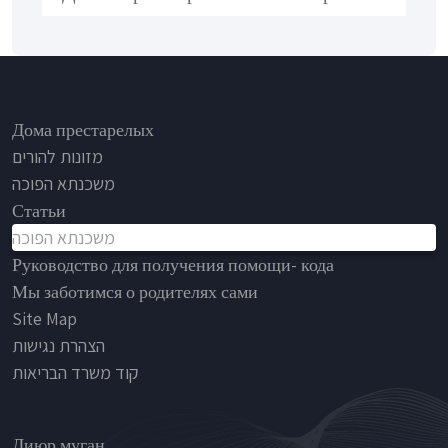
Footer
Дома престарелых
מזונות להורים
משכנתא הפוכה
Статьи
משכנתא הפוכה
Руководство для получения помощи- кода
Мы заботимся о родителях сами
Site Map
הצהרת נגישות
קוד משרד הבריאות
Nursinghouse type
Диюр муган