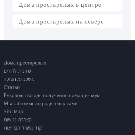
Дома престарелых в центре
Дома престарелых на севере
Footer
Дома престарелых
מזונות להורים
משכנתא הפוכה
Статьи
Руководство для получения помощи- кода
Мы заботимся о родителях сами
Site Map
הצהרת נגישות
קוד משרד הבריאות