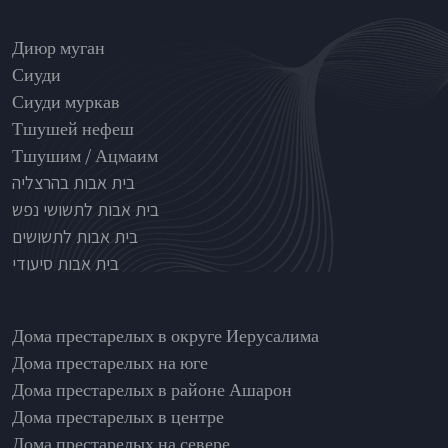
Nursinghouse type
Диюр муган
Сиуди
Сиуди муркав
Тшушей нефеш
Тшушим / Ацмаим
בית אבות בהרצליה
בית אבות לתשושי נפש
בית אבות לתשושים
בית אבות סיעודי
בתי אבות לפי אזורים
Дома престарелых в округе Иерусалима
Дома престарелых на юге
Дома престарелых в районе Ашарон
Дома престарелых в центре
Дома престарелых на севере