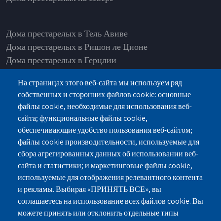
Дома престарелых в Тель Авиве
Дома престарелых в Ришон ле Ционе
Дома престарелых в Герцлии
Дома престарелых в Нетании
На страницах этого веб-сайта мы используем ряд
Дома престарелых в Рамат Ашарон
собственных и сторонних файлов cookie: основные
Дома престарелых в Од а-Шарон
файлы cookie, необходимые для использования веб-
Дома престарелых в Петах-Тикве
сайта; функциональные файлы cookie,
Дома престарелых в Раанане
обеспечивающие удобство пользования веб-сайтом;
Дома престарелых в Хадере
файлы cookie производительности, используемые для
сбора агрегированных данных об использовании веб-
сайта и статистики; и маркетинговые файлы cookie,
используемые для отображения релевантного контента
и рекламы. Выбирая «ПРИНЯТЬ ВСЕ», вы
г.Нетания, ул.Пинхас Лавон 18, здание-Лев
соглашаетесь на использование всех файлов cookie. Вы
Ясмин, Этаж 2
можете принять или отклонить отдельные типы