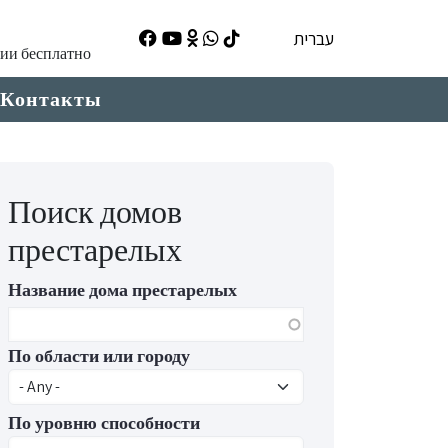
עברית
ции бесплатно
Контакты
Поиск домов
престарелых
Название дома престарелых
По области или городу
По уровню способности