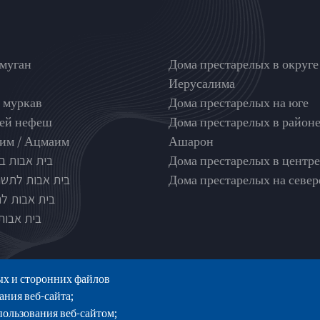
nghouse type
בתי אבות לפי אזורים
муган
Дома престарелых в округе
Иерусалима
 муркав
Дома престарелых на юге
ей нефеш
Дома престарелых в район
м / Ацмаим
Ашарон
בית אבות ב
Дома престарелых в центре
בית אבות לתשו
Дома престарелых на север
בית אבות ל
בית אבות 
ых и сторонних файлов
ания веб-сайта;
ользования веб-сайтом;