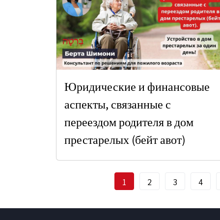
Юридические и финансовые
аспекты, связанные с
переездом родителя в дом
престарелых (бейт авот)
Текущая страница
Страница
Страница
Стра
1
2
3
4