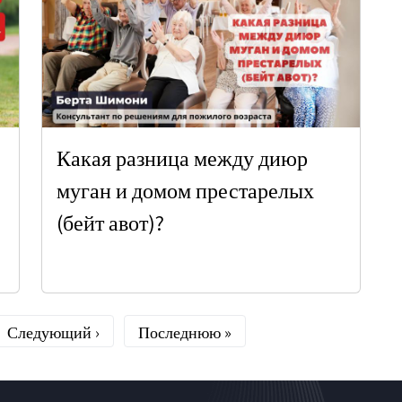
Какая разница между диюр
муган и домом престарелых
(бейт авот)?
ница
Следующая страница
Последняя страница
Следующий ›
Последнюю »