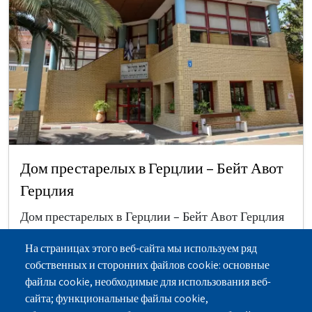
Дом престарелых в Герцлии – Бейт Авот
Герцлия
Дом престарелых в Герцлии – Бейт Авот Герцлия
был создан по инициативе ветеранов города в
На страницах этого веб-сайта мы используем ряд
1943 году…
собственных и сторонних файлов cookie: основные
файлы cookie, необходимые для использования веб-
Тшушим / Ацмаим
сайта; функциональные файлы cookie,
Дома престарелых в районе Ашарон
Герцлия