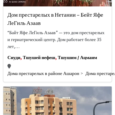
Дом престарелых в Нетании – Бейт Яфе
ЛеГиль Азаав
“Байт Яфе ЛеГиль Азаав” — это дом престарелых
и гериатрический центр. Дом работает более 35
лет,…
Сиуди
,
Тшушей нефеш
,
Тшушим / Ацмаим
Дома престарелых в районе Ашарон
Дома престаре