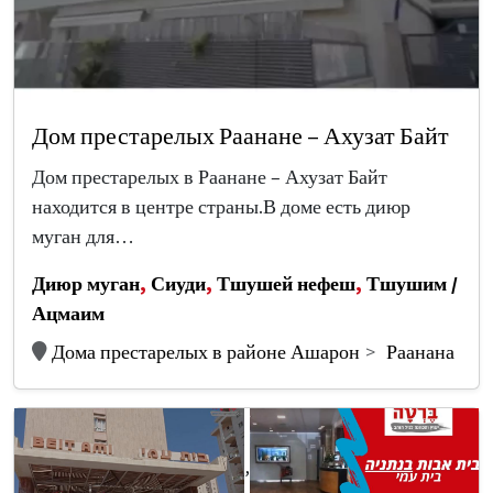
Дом престарелых Раанане – Ахузат Байт
Дом престарелых в Раанане – Ахузат Байт
находится в центре страны.В доме есть диюр
муган для…
Диюр муган
,
Сиуди
,
Тшушей нефеш
,
Тшушим /
Ацмаим
Дома престарелых в районе Ашарон
Раанана
,