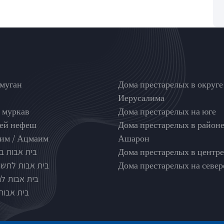
nghouse type
בתי אבות לפי אזורים
муган
Дома престарелых в округе
Иерусалима
 муркав
Дома престарелых на юге
ей нефеш
Дома престарелых в район
м / Ацмаим
Ашарон
בית אבות ב
Дома престарелых в центре
בית אבות לתשו
Дома престарелых на север
בית אבות ל
בית אבות 