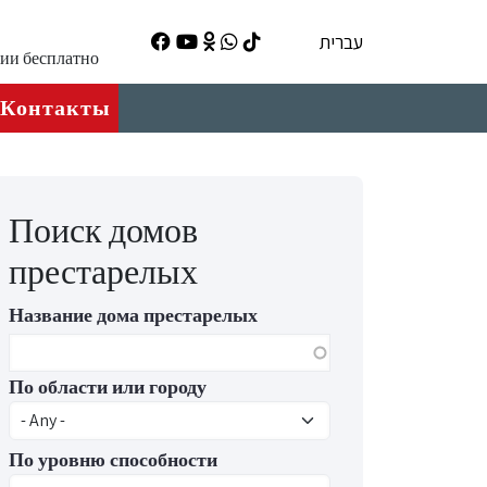
עברית
ции бесплатно
Контакты
Поиск домов
престарелых
Название дома престарелых
По области или городу
По уровню способности