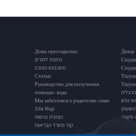
Footer
Nursi
Дома престарелых
Диюр 
מזונות להורים
Сиуди
משכנתא הפוכה
Сиуди
Статьи
Тшуш
Руководство для получения
Тшуши
помощи- кода
הרצליה
Мы заботимся о родителях сами
שי נפש
Site Map
תשושים
סיעודי
הצהרת נגישות
קוד משרד הבריאות