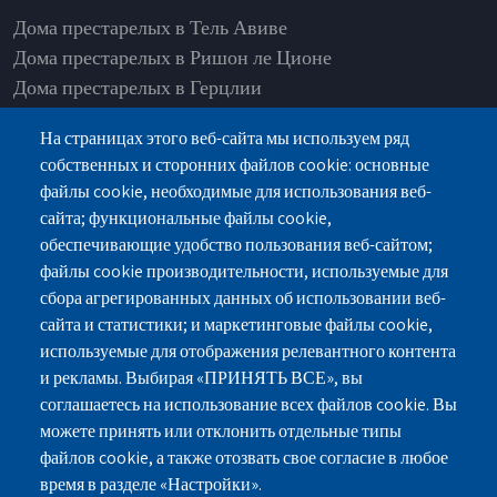
Дома престарелых в Тель Авиве
Дома престарелых в Ришон ле Ционе
Дома престарелых в Герцлии
Дома престарелых в Нетании
На страницах этого веб-сайта мы используем ряд
Дома престарелых в Рамат Ашарон
собственных и сторонних файлов cookie: основные
Дома престарелых в Од а-Шарон
файлы cookie, необходимые для использования веб-
Дома престарелых в Петах-Тикве
сайта; функциональные файлы cookie,
Дома престарелых в Раанане
обеспечивающие удобство пользования веб-сайтом;
Дома престарелых в Хадере
файлы cookie производительности, используемые для
сбора агрегированных данных об использовании веб-
сайта и статистики; и маркетинговые файлы cookie,
используемые для отображения релевантного контента
и рекламы. Выбирая «ПРИНЯТЬ ВСЕ», вы
г.Нетания, ул.Пинхас Лавон 18, здание-Лев
соглашаетесь на использование всех файлов cookie. Вы
Ясмин, Этаж 2
можете принять или отклонить отдельные типы
файлов cookie, а также отозвать свое согласие в любое
077-3006194
077-5420695
время в разделе «Настройки».