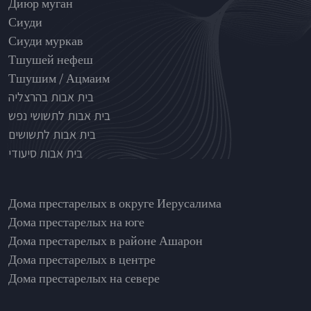
Nursinghouse type
Диюр муган
Сиуди
Сиуди муркав
Тшушей нефеш
Тшушим / Ацмаим
בית אבות בהרצליה
בית אבות לתשושי נפש
בית אבות לתשושים
בית אבות סיעודי
בתי אבות לפי אזורים
Дома престарелых в округе Иерусалима
Дома престарелых на юге
Дома престарелых в районе Ашарон
Дома престарелых в центре
Дома престарелых на севере