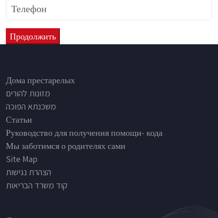
Footer
Дома престарелых
מזונות להורים
משכנתא הפוכה
Статьи
Руководство для получения помощи- кода
Мы заботимся о родителях сами
Site Map
הצהרת נגישות
קוד משרד הבריאות