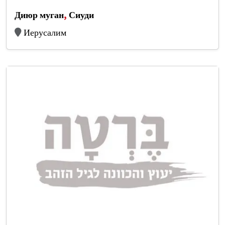
Диюр муган
,
Сиуди
Иерусалим