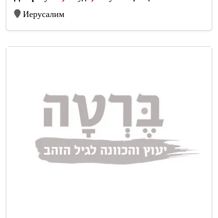
Иерусалим