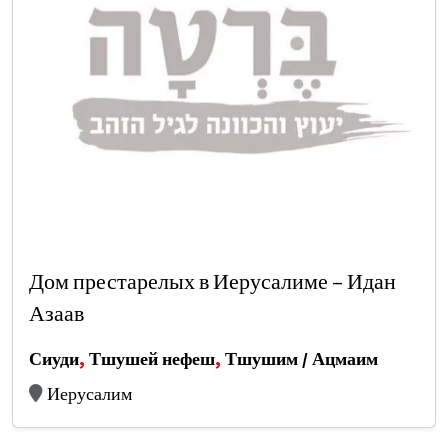
Дом престарелых в Иерусалиме – Идан
Азаав
Сиуди
,
Тшушей нефеш
,
Тшушим / Ацмаим
Иерусалим