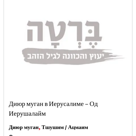
Диюр муган в Иерусалиме – Од
Иерушалайм
Диюр муган
,
Тшушим / Ацмаим