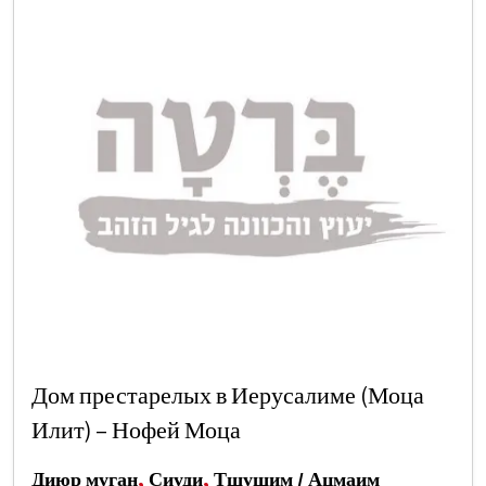
Дом престарелых в Иерусалиме (Моца
Илит) – Нофей Моца
Диюр муган
,
Сиуди
,
Тшушим / Ацмаим