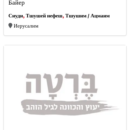
Байер
Сиуди
,
Тшушей нефеш
,
Тшушим / Ацмаим
Иерусалим