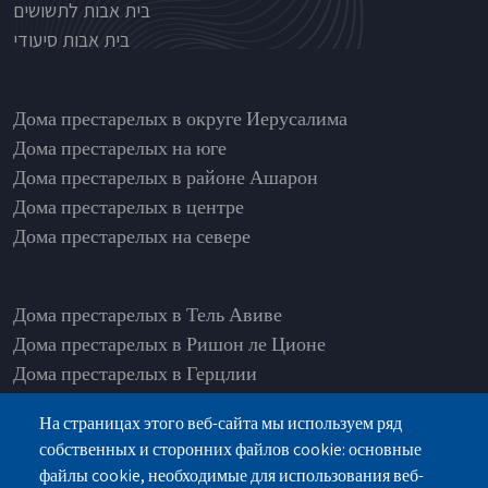
בית אבות לתשושים
בית אבות סיעודי
בתי אבות לפי אזורים
Дома престарелых в округе Иерусалима
Дома престарелых на юге
Дома престарелых в районе Ашарон
Дома престарелых в центре
Дома престарелых на севере
Дома престарелых в Тель Авиве
Дома престарелых в Ришон ле Ционе
Дома престарелых в Герцлии
Дома престарелых в Нетании
На страницах этого веб-сайта мы используем ряд
Дома престарелых в Рамат Ашарон
собственных и сторонних файлов cookie: основные
Дома престарелых в Од а-Шарон
файлы cookie, необходимые для использования веб-