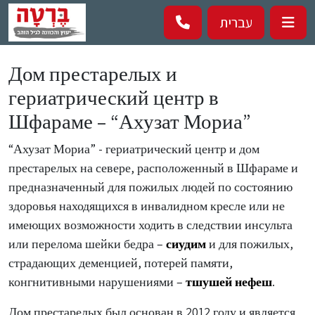
Перейти к основному содержанию
עברית
Дом престарелых и
гериатрический центр в
Шфараме – “Ахузат Мориа”
“Ахузат Мориа” - гериатрический центр и дом
престарелых на севере, расположенный в Шфараме и
предназначенный для пожилых людей по состоянию
здоровья находящихся в инвалидном кресле или не
имеющих возможности ходить в следствии инсульта
или перелома шейки бедра –
сиудим
и для пожилых,
страдающих деменцией, потерей памяти,
конгнитивными нарушениями –
тшушей нефеш
.
Дом престарелых был основан в 2012 году и является