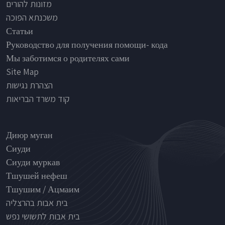
מזונות להורים
משכנתא הפוכה
Статьи
Руководство для получения помощи- кода
Мы заботимся о родителях сами
Site Map
הצהרת נגישות
קוד משרד הבריאות
Nursinghouse type
Диюр муган
Сиуди
Сиуди муркав
Тшушей нефеш
Тшушим / Ацмаим
בית אבות בהרצליה
בית אבות לתשושי נפש