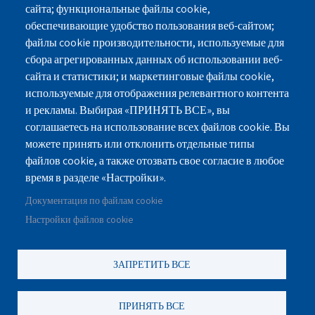
Дома престарелых в Петах-Тикве
сайта; функциональные файлы cookie,
Дома престарелых в Раанане
обеспечивающие удобство пользования веб-сайтом;
Дома престарелых в Хадере
файлы cookie производительности, используемые для
сбора агрегированных данных об использовании веб-
сайта и статистики; и маркетинговые файлы cookie,
используемые для отображения релевантного контента
и рекламы. Выбирая «ПРИНЯТЬ ВСЕ», вы
г.Нетания, ул.Пинхас Лавон 18, здание-Лев
соглашаетесь на использование всех файлов cookie. Вы
Ясмин, Этаж 2
можете принять или отклонить отдельные типы
файлов cookie, а также отозвать свое согласие в любое
077-3006194
077-5420695
время в разделе «Настройки».
Документация по файлам cookie
gilashlishi@gmail.com
Настройки файлов cookie
ЗАПРЕТИТЬ ВСЕ
©
נוקה ווב סטודיו
2010 - 2025.
כול הזכויות שמורות לסטודיו נוקה
עיצוב ופיתוח אתרי אינטרנט
ПРИНЯТЬ ВСЕ