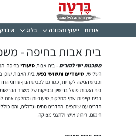
ילוג לתוכן העיקרי
תפריט ראשי
אודות
ייעוץ והכוונה
בלוג
אינדקס
בית אבות בחיפה - משכנ
משכנות ישי להורים
- בית אבות
סיעודי
השלישי,
סיעודיים
ותשושי נפש
. בית האבות שוכן 
וכביש הגישה לקריות, כמו גם לכביש הבין-עירוני החד
בית האבות פועל ברישיון ובפיקוח של משרד הבריאות.
בבית קיימות שתי מחלקות סיעודיות ומחלקה אחת לתשו
חדרים עם שותפים. החדרים נוחים וגדולים, והם כוללים
חימום, ריהוט אישי ולחצני מצוקה.
בית אבות סיעודי