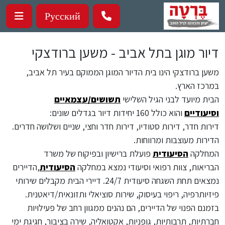
ילוג לתוכן העיקרי
Русский
דיור מוגן בתל אביב - משען ברודצקי
משען ברודצקי הינו בית הדיור המוגן הממוקם בעיר תל אביב,
במרכז הארץ.
הבית מיועד לבני הגיל השלישי
תשושים/עצמאיים
וסיעודיים
והוא כולל 160 יחידות דיור בגדלים שונים:
דירות חדר, דירות סטודיו, דירות חדר וחצי, שניים ושלושה חדרים.
הדירות מעוצבות ומרווחות.
המחלקה
הסיעודית
פועלת ברישיון ובפיקוח של משרד
הבריאות, צוות רפואי וסיעודי נמצא במחלקה
הסיעודית
,הדיירים
נמצאים תחת השגחה סיעודית 24/7. דיירי הבית מקבלים שירותי
פיזיותרפיה, ריפוי בעיסוק, שירות סוציאלי ותזונאית/דיאטנית.
בזמנם הפנוי של הדיירים, הם נהנים ממגוון רחב של פעילויות
חברתיות, תרבותיות, גופניות, אקטואליה, שירה בציבור, חגיגת ימי