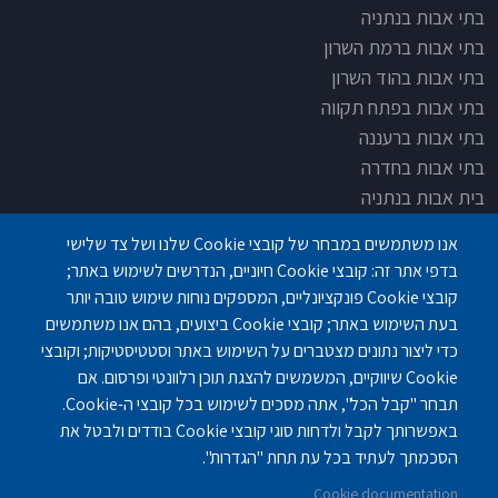
בתי אבות בנתניה
בתי אבות ברמת השרון
בתי אבות בהוד השרון
בתי אבות בפתח תקווה
בתי אבות ברעננה
בתי אבות בחדרה
בית אבות בנתניה
בית אבות בחדרה
אנו משתמשים במבחר של קובצי Cookie שלנו ושל צד שלישי
בית אבות בפתח תקוה
בדפי אתר זה: קובצי Cookie חיוניים, הנדרשים לשימוש באתר;
בית בלב כפר סבא
קובצי Cookie פונקציונליים, המספקים נוחות שימוש טובה יותר
בית אבות בחיפה
בעת השימוש באתר; קובצי Cookie ביצועים, בהם אנו משתמשים
כדי ליצור נתונים מצטברים על השימוש באתר וסטטיסטיקות; וקובצי
Cookie שיווקיים, המשמשים להצגת תוכן רלוונטי ופרסום. אם
תבחר "קבל הכל", אתה מסכים לשימוש בכל קובצי ה-Cookie.
באפשרותך לקבל ולדחות סוגי קובצי Cookie בודדים ולבטל את
פנחס לבון 18 ,לב יסמין, קומה-2, נתניה
077-3006194
הסכמתך לעתיד בכל עת תחת "הגדרות".
Cookie documentation