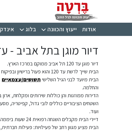
ילוג לתוכן העיקרי
תפריט ראשי
אודות
ייעוץ והכוונה
בלוג
אינדקס
דיור מוגן בתל אביב - עד 120 תל אב
דיור מוגן עד 120 תל אביב ממוקם במרכז הארץ.
הבית שייך לרשת עד 120 והוא פעול ברישיון ובפיקוח של משרד הבריאות.
הבית מיועד לבני הגיל השלישי
תשושים/עצמאיים
(258 חד
והחלמה.
הדירות ממוזגות והן כוללות שירותים ומקלחת, ארון ב
השטחים הציבוריים כוללים לובי גדול, קפיטריה, מסעד
ועוד.
דיירי הבית מקבלים השגחה רפואית 24 שעות ביממה, בדיקות תקופתיות, ייעוץ תזונתי, אספקת תרופות וכו'.
הבית מציע מגוון רחב של פעילויות: פעילות חברתית, פ