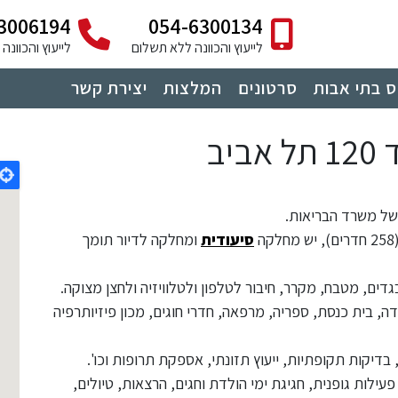
3006194
054-6300134
לייעוץ והכוונה ללא תשלום
לייעוץ והכוונ
 בתי אבות
סרטונים
המלצות
יצירת קשר
יב
רים), יש מחלקה
סיעודית
ומחלקה לדיור תומך
גדים, מטבח, מקרר, חיבור לטלפון ולטלוויזיה ולחצן מצוקה.
ה, בית כנסת, ספריה, מרפאה, חדרי חוגים, מכון פיזיותרפיה
עילות גופנית, חגיגת ימי הולדת וחגים, הרצאות, טיולים,