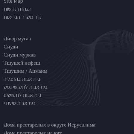
Site Map
הצהרת נגישות
קוד משרד הבריאות
Nursinghouse type
Диюр муган
Сиуди
Сиуди муркав
Тшушей нефеш
Тшушим / Ацмаим
בית אבות בהרצליה
בית אבות לתשושי נפש
בית אבות לתשושים
בית אבות סיעודי
בתי אבות לפי אזורים
Дома престарелых в округе Иерусалима
Дома престарелых на юге