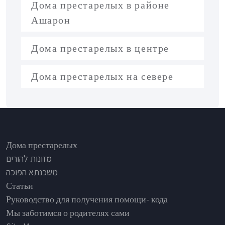
Дома престарелых в районе
Ашарон
Дома престарелых в центре
Дома престарелых на севере
Footer
Дома престарелых
מזונות להורים
משכנתא הפוכה
Статьи
Руководство для получения помощи- кода
Мы заботимся о родителях сами