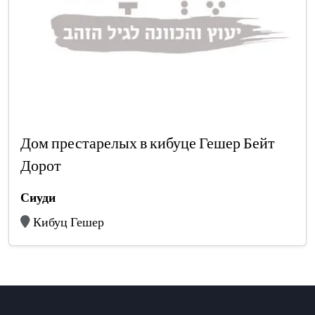
Дом престарелых в кибуце Гешер Бейт
Дорот
Сиуди
Кибуц Гешер