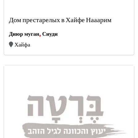
Дом престарелых в Хайфе Нааарим
Диюр муган
,
Сиуди
Хайфа