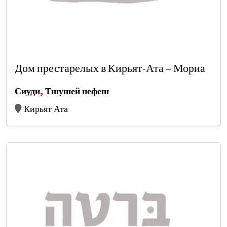
Дом престарелых в Кирьят-Ата – Мориа
Сиуди
,
Тшушей нефеш
Кирьят Ата