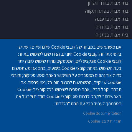
בתי אבות בהוד השרון
בתי אבות בפתח תקווה
בתי אבות ברעננה
בתי אבות בחדרה
בית אבות בנתניה
בית אבות בחדרה
אנו משתמשים במבחר של קובצי Cookie שלנו ושל צד שלישי
בית אבות בפתח תקוה
בדפי אתר זה: קובצי Cookie חיוניים, הנדרשים לשימוש באתר;
בית בלב כפר סבא
קובצי Cookie פונקציונליים, המספקים נוחות שימוש טובה יותר
בית אבות בחיפה
בעת השימוש באתר; קובצי Cookie ביצועים, בהם אנו משתמשים
כדי ליצור נתונים מצטברים על השימוש באתר וסטטיסטיקות; וקובצי
Cookie שיווקיים, המשמשים להצגת תוכן רלוונטי ופרסום. אם
תבחר "קבל הכל", אתה מסכים לשימוש בכל קובצי ה-Cookie.
באפשרותך לקבל ולדחות סוגי קובצי Cookie בודדים ולבטל את
פנחס לבון 18 ,לב יסמין, קומה-2, נתניה
077-3006194
הסכמתך לעתיד בכל עת תחת "הגדרות".
Cookie documentation
gilashlishi@gmail.com
077-5420695
הגדרות קובצי Cookie