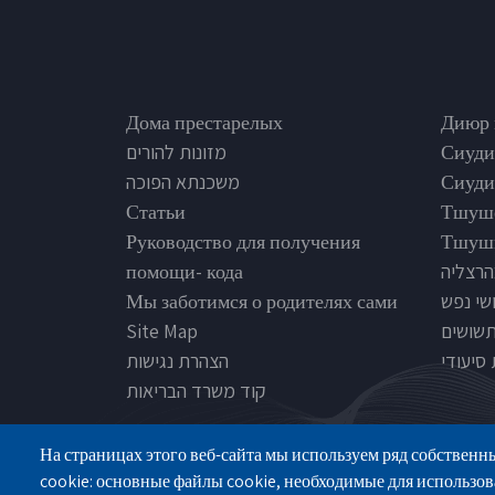
Footer
Nursi
Дома престарелых
Диюр 
מזונות להורים
Сиуди
משכנתא הפוכה
Сиуди
Статьи
Тшуш
Руководство для получения
Тшуши
помощи- кода
הרצליה
Мы заботимся о родителях сами
שי נפש
Site Map
תשושים
סיעודי
הצהרת נגישות
קוד משרד הבריאות
На страницах этого веб-сайта мы используем ряд собственн
cookie: основные файлы cookie, необходимые для использов