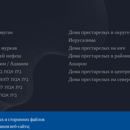
nghouse type
בתי אבות לפי אזורים
муган
Дома престарелых в округе
Иерусалима
 муркав
Дома престарелых на юге
ей нефеш
Дома престарелых в район
м / Ацмаим
Ашарон
בית אבות ב
Дома престарелых в центре
בית אבות לתשו
Дома престарелых на север
בית אבות ל
בית אבות 
ых и сторонних файлов
ания веб-сайта;