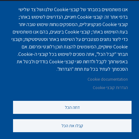
בית אבות בחדרה
אנו משתמשים במבחר של קובצי Cookie שלנו ושל צד שלישי
בית אבות בפתח תקוה
בדפי אתר זה: קובצי Cookie חיוניים, הנדרשים לשימוש באתר;
בית בלב כפר סבא
קובצי Cookie פונקציונליים, המספקים נוחות שימוש טובה יותר
בית אבות בחיפה
בעת השימוש באתר; קובצי Cookie ביצועים, בהם אנו משתמשים
כדי ליצור נתונים מצטברים על השימוש באתר וסטטיסטיקות; וקובצי
Cookie שיווקיים, המשמשים להצגת תוכן רלוונטי ופרסום. אם
תבחר "קבל הכל", אתה מסכים לשימוש בכל קובצי ה-Cookie.
באפשרותך לקבל ולדחות סוגי קובצי Cookie בודדים ולבטל את
פנחס לבון 18 ,לב יסמין, קומה-2, נתניה
077-3006194
הסכמתך לעתיד בכל עת תחת "הגדרות".
Cookie documentation
gilashlishi@gmail.com
077-5420695
הגדרות קובצי Cookie
דחה הכל
©
נוקה ווב סטודיו
2010 - 2025.
כול הזכויות שמורות לסטודיו נוקה
עיצוב ופיתוח אתרי אינטרנט
קבלו את הכל