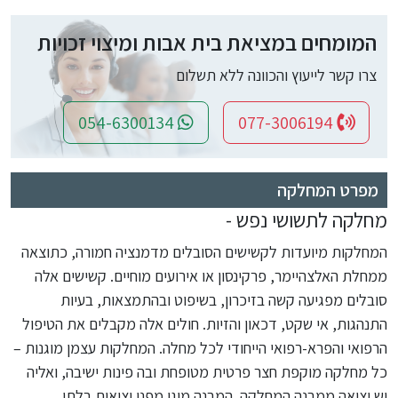
המומחים במציאת בית אבות ומיצוי זכויות
צרו קשר לייעוץ והכוונה ללא תשלום
054-6300134
077-3006194
מפרט המחלקה
מחלקה לתשושי נפש -
המחלקות מיועדות לקשישים הסובלים מדמנציה חמורה, כתוצאה
ממחלת האלצהיימר, פרקינסון או אירועים מוחיים. קשישים אלה
סובלים מפגיעה קשה בזיכרון, בשיפוט ובהתמצאות, בעיות
התנהגות, אי שקט, דכאון והזיות. חולים אלה מקבלים את הטיפול
הרפואי והפרא-רפואי הייחודי לכל מחלה. המחלקות עצמן מוגנות –
כל מחלקה מוקפת חצר פרטית מטופחת ובה פינות ישיבה, ואליה
יש יציאה ממבנה המחלקה. המבנה מוגן מפני יציאות בלתי