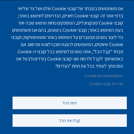
אנו משתמשים במבחר של קובצי Cookie שלנו ושל צד שלישי
Nursinghouse type
בית אבות בהרצליה
בדפי אתר זה: קובצי Cookie חיוניים, הנדרשים לשימוש באתר;
בית אבות לתשושי נפש
קובצי Cookie פונקציונליים, המספקים נוחות שימוש טובה יותר
בית אבות לתשושים
בעת השימוש באתר; קובצי Cookie ביצועים, בהם אנו משתמשים
בית אבות סיעודי
כדי ליצור נתונים מצטברים על השימוש באתר וסטטיסטיקות; וקובצי
Cookie שיווקיים, המשמשים להצגת תוכן רלוונטי ופרסום. אם
בתי אבות - דיור מוגן
תבחר "קבל הכל", אתה מסכים לשימוש בכל קובצי ה-Cookie.
בתי אבות - סיעודי מורכב
באפשרותך לקבל ולדחות סוגי קובצי Cookie בודדים ולבטל את
בתי אבות - סיעודיים
הסכמתך לעתיד בכל עת תחת "הגדרות".
בתי אבות - תשושי נפש
Cookie documentation
בתי אבות - תשושים / עצמאיים
הגדרות קובצי Cookie
בתי אבות לפי אזורים
בתי אבות באזור ירושלים
דחה הכל
בתי אבות באיזור דרום
בתי אבות באיזור השרון
קבלו את הכל
בתי אבות באיזור מרכז
בתי אבות באיזור צפון