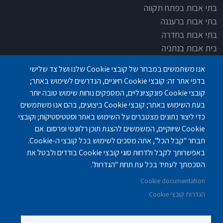
בתי אבות בפתח תקווה
בתי אבות ברעננה
בתי אבות בחדרה
בית אבות בנתניה
בית אבות בחדרה
אנו משתמשים במבחר של קובצי Cookie שלנו ושל צד שלישי
בית אבות בפתח תקוה
בדפי אתר זה: קובצי Cookie חיוניים, הנדרשים לשימוש באתר;
בית בלב כפר סבא
קובצי Cookie פונקציונליים, המספקים נוחות שימוש טובה יותר
בית אבות בחיפה
בעת השימוש באתר; קובצי Cookie ביצועים, בהם אנו משתמשים
כדי ליצור נתונים מצטברים על השימוש באתר וסטטיסטיקות; וקובצי
Cookie שיווקיים, המשמשים להצגת תוכן רלוונטי ופרסום. אם
תבחר "קבל הכל", אתה מסכים לשימוש בכל קובצי ה-Cookie.
באפשרותך לקבל ולדחות סוגי קובצי Cookie בודדים ולבטל את
פנחס לבון 18 ,לב יסמין, קומה-2, נתניה
077-3006194
הסכמתך לעתיד בכל עת תחת "הגדרות".
Cookie documentation
gilashlishi@gmail.com
077-5420695
הגדרות קובצי Cookie