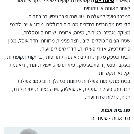
קשישים
סיעודיים
ולקשישים הזקוקים לטיפול מקצועי ומסור
לאחר תאונות או ניתוחים.
המרכז פועל למעלה מ- 40 שנה וצבר ניסיון רב בתחום.
הדיירים מתגוררים בחדרים מרווחים הכוללים: מיזוג אוויר, לחצני
מצוקה, אביזרי בטיחות, מיטה, ארונית, שירותים ומקלחת.
שטחי הציבור כוללים: לובי, חצר פנימית מרווחת, חדר אוכל, מכון
פיזיותרפיה, אזורי פעילויות, חדרי טיפולים ועוד.
הבית מספק מגוון שירותים : אספקת תרופות , בדיקות תקופתיות ,
מעקב רפואי , ריפוי בעיסוק , פיזיותרפיה, ייעוץ תזונתי, דיאטנית
וקלינאי תקשרות.
בבית מתקיימות פעילויות מגוונות במהלך היום כמו: פעילות
חברתית, פעילות גופנית, אקטואליה, שירה בציבור, ימי הולדת,
חגים, קבלות שבת ועוד.
סוג בית אבות
בתי אבות - סיעודיים