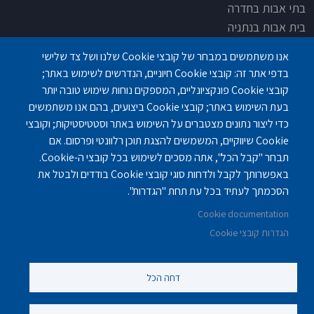
בתי אבות בחדרה
בית אבות בנתניה
בית אבות בחדרה
אנו משתמשים במבחר של קובצי Cookie שלנו ושל צד שלישי
בית אבות בפתח תקוה
בדפי אתר זה: קובצי Cookie חיוניים, הנדרשים לשימוש באתר;
בית בלב כפר סבא
קובצי Cookie פונקציונליים, המספקים נוחות שימוש טובה יותר
בית אבות בחיפה
בעת השימוש באתר; קובצי Cookie ביצועים, בהם אנו משתמשים
כדי ליצור נתונים מצטברים על השימוש באתר וסטטיסטיקות; וקובצי
Cookie שיווקיים, המשמשים להצגת תוכן רלוונטי ופרסום. אם
תבחר "קבל הכל", אתה מסכים לשימוש בכל קובצי ה-Cookie.
באפשרותך לקבל ולדחות סוגי קובצי Cookie בודדים ולבטל את
פנחס לבון 18 ,לב יסמין, קומה-2, נתניה
077-3006194
הסכמתך לעתיד בכל עת תחת "הגדרות".
Cookie documentation
gilashlishi@gmail.com
077-5420695
הגדרות קובצי Cookie
דחה הכל
©
נוקה ווב סטודיו
2010 - 2025.
כול הזכויות שמורות לסטודיו נוקה